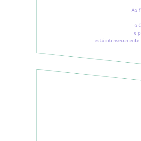
Ao f
o C
e p
está intrinsecamente 