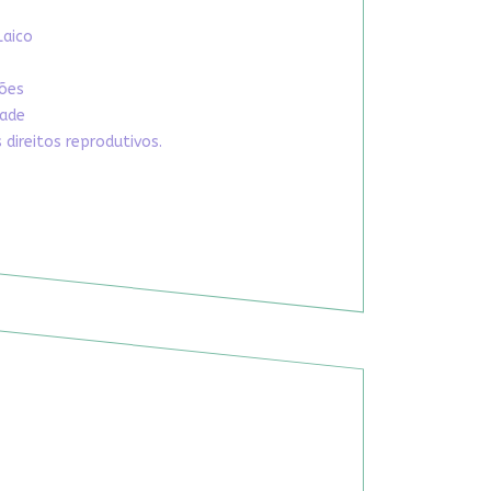
Laico
xões
dade
direitos reprodutivos.