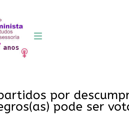
 partidos por descump
egros(as) pode ser vo