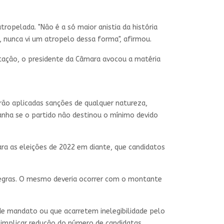
opelada. "Não é a só maior anistia da história
a, nunca vi um atropelo dessa forma", afirmou.
tação, o presidente da Câmara avocou a matéria
rão aplicadas sanções de qualquer natureza,
nha se o partido não destinou o mínimo devido
para as eleições de 2022 em diante, que candidatos
 negras. O mesmo deveria ocorrer com o montante
e mandato ou que acarretem inelegibilidade pelo
 implicar redução do número de candidatas