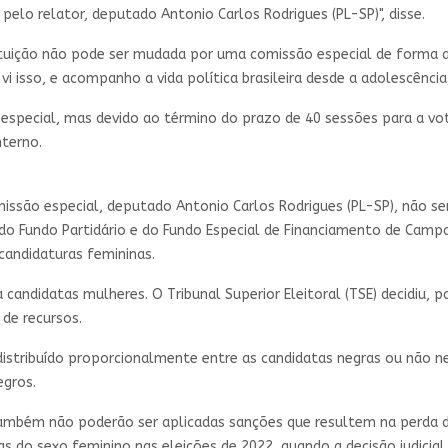
elo relator, deputado Antonio Carlos Rodrigues (PL-SP)", disse.
ituição não pode ser mudada por uma comissão especial de forma atr
 vi isso, e acompanho a vida política brasileira desde a adolescênci
especial
, mas devido ao término do prazo de 40 sessões para a vo
nterno.
ssão especial, deputado Antonio Carlos Rodrigues (PL-SP), não se
 do
Fundo Partidário
e do Fundo Especial de Financiamento de Campa
candidaturas femininas.
a candidatas mulheres. O Tribunal Superior Eleitoral (TSE) decidiu, 
de recursos.
r distribuído proporcionalmente entre as candidatas negras ou não
egros.
ambém não poderão ser aplicadas sanções que resultem na perda d
 do sexo feminino nas eleições de 2022, quando a decisão judicial