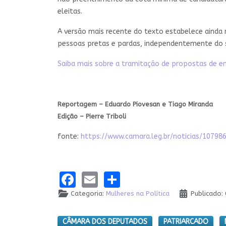
eleitas.
A versão mais recente do texto estabelece ainda
pessoas pretas e pardas, independentemente do se
Saiba mais sobre a tramitação de propostas de e
Reportagem – Eduardo Piovesan e Tiago Miranda
Edição – Pierre Triboli
fonte:
https://www.camara.leg.br/noticias/10
Facebook
Email
Share
Categoria:
Mulheres na Política
Publicado:
CÂMARA DOS DEPUTADOS
PATRIARCADO