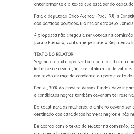
anteriormente e o texto que está sendo debatido p
Para o deputado Chico Alencar (Psol-RJ), a Const
dos partidos políticos. É o maior atropelo. Jamais
A proposta não chegou a ser votada na
comissão 
para o Plenário, conforme permite o Regimento I
TEXTO DO RELATOR
Segundo o texto apresentado pelo relator na comi
inclusive de devolução e recolhimento de valores
em razão de raça do candidato ou para a cota de 
Por lei, 30% do dinheiro desses fundos deve ir par
e candidatas negras também deveriam ter reserva 
Do total para as mulheres, o dinheiro deveria se
destinado aos candidatos homens negros e não n
De acordo com o texto do relator na comissão, t
não preenchimento da cota mínima de candidaturas