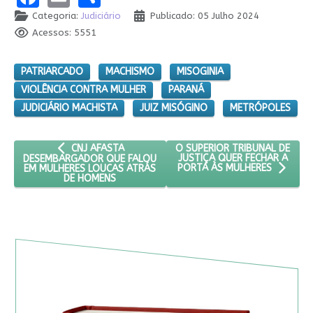
Categoria:
Judiciário
Publicado: 05 Julho 2024
Acessos: 5551
PATRIARCADO
MACHISMO
MISOGINIA
VIOLÊNCIA CONTRA MULHER
PARANÁ
JUDICIÁRIO MACHISTA
JUIZ MISÓGINO
METRÓPOLES
ARTIGO ANTERIOR: CNJ AFASTA DESEMBARGADOR QUE F
PRÓXIMO ARTIGO: O SUPERIOR
O SUPERIOR TRIBUNAL DE
CNJ AFASTA
JUSTIÇA QUER FECHAR A
DESEMBARGADOR QUE FALOU
EM MULHERES LOUCAS ATRÁS
PORTA ÀS MULHERES
DE HOMENS