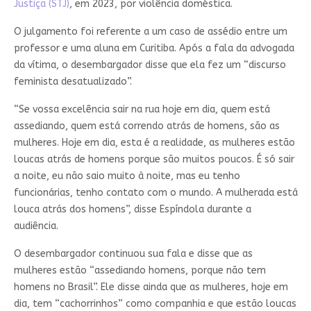
Justiça (STJ)
, em 2023, por violência doméstica.
O julgamento foi referente a um caso de assédio entre um
professor e uma aluna em Curitiba. Após a fala da advogada
da vítima, o desembargador disse que ela fez um “discurso
feminista desatualizado”.
“Se vossa excelência sair na rua hoje em dia, quem está
assediando, quem está correndo atrás de homens, são as
mulheres. Hoje em dia, esta é a realidade, as mulheres estão
loucas atrás de homens porque são muitos poucos. É só sair
a noite, eu não saio muito à noite, mas eu tenho
funcionárias, tenho contato com o mundo. A mulherada está
louca atrás dos homens”, disse Espíndola durante a
audiência.
O desembargador continuou sua fala e disse que as
mulheres estão “assediando homens, porque não tem
homens no Brasil”. Ele disse ainda que as mulheres, hoje em
dia, tem “cachorrinhos” como companhia e que estão loucas