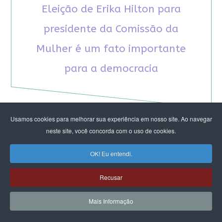
Eleição de Erika Hilton para
presidente da Comissão da
Mulher é um fato importante
para a democracia
Usamos cookies para melhorar sua experiência em nosso site. Ao navegar
neste site, você concorda com o uso de cookies.
RECOMENDAMOS A LEITURA
OK! Eu entendi.
August Nimtz prova que marxismo e
Recusar
antirracismo são indissociáveis na luta
anticapitalista
Mais Informação
Rap transfeminista radical argentino na FLIPEI
Quem tem medo dos corpos trans?