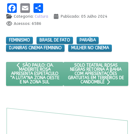
Facebook
Email
Share
Categoria:
Cultura
Publicado: 05 Julho 2024
Acessos: 6586
FEMINISMO
BRASIL DE FATO
PARAÍBA
DJANIRAS CINEMA FEMININO
MULHER NO CINEMA
ARTIGO ANTERIOR: SÃO PAULO: CIA. MADEIRITE ROSA APRES
PRÓXIMO ARTIGO: SOLO TEAT
SOLO TEATRAL ROSAS
SÃO PAULO: CIA.
NEGRAS RETORNA À BAHIA
MADEIRITE ROSA
COM APRESENTAÇÕES
APRESENTA ESPETÁCULO
GRATUITAS EM TERREIROS DE
“A LUTA”NA ZONA OESTE
E NA ZONA SUL
CANDOMBLÉ