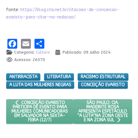
fonte:
https://blog.cria.net.br/citacoes-de-conceicao-
evaristo-para-citar-na-redacao/
Facebook
Email
Share
Categoria:
Cultura
Publicado: 09 Julho 2024
Acessos: 26570
ANTIRRACISTA
LITERATURA
RACISMO ESTRUTURAL
A LUTA DAS MULHERES NEGRAS
CONCEIÇÃO EVARISTO
ARTIGO ANTERIOR: CONCEIÇÃO EVARISTO PARTICIPA DE EVEN
PRÓXIMO ARTIGO: SÃO PA
SÃO PAULO: CIA.
CONCEIÇÃO EVARISTO
MADEIRITE ROSA
PARTICIPA DE EVENTO PARA
APRESENTA ESPETÁCULO
MULHERES COMUNICADORAS
“A LUTA”NA ZONA OESTE
EM SALVADOR NA SEXTA-
FEIRA (12/7)
E NA ZONA SUL