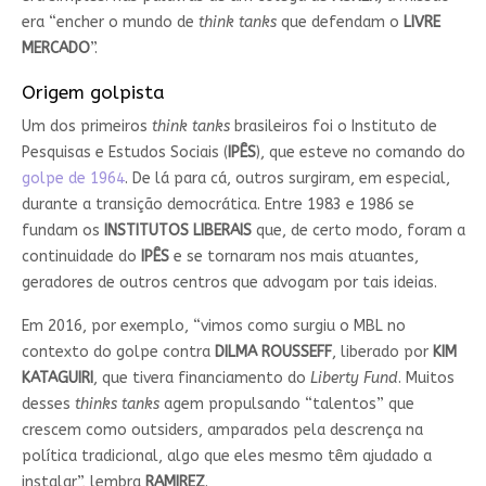
era “encher o mundo de
think tanks
que defendam o
LIVRE
MERCADO
”.
Origem golpista
Um dos primeiros
think tanks
brasileiros foi o Instituto de
Pesquisas e Estudos Sociais (
IPÊS
), que esteve no comando do
golpe de 1964
. De lá para cá, outros surgiram, em especial,
durante a transição democrática. Entre 1983 e 1986 se
fundam os
INSTITUTOS LIBERAIS
que, de certo modo, foram a
continuidade do
IPÊS
e se tornaram nos mais atuantes,
geradores de outros centros que advogam por tais ideias.
Em 2016, por exemplo, “vimos como surgiu o MBL no
contexto do golpe contra
DILMA ROUSSEFF
, liberado por
KIM
KATAGUIRI
, que tivera financiamento do
Liberty Fund
. Muitos
desses
thinks tanks
agem propulsando “talentos” que
crescem como outsiders, amparados pela descrença na
política tradicional, algo que eles mesmo têm ajudado a
instalar”, lembra
RAMIREZ
.