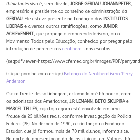
think tanks
vivo é, sem dúvida,
JORGE GERDAU JOHANNPETER
,
empresário e presidente do conselho de administração da
GERDAU
. Ele esteve presente na fundação dos
INSTITUTOS
LIBERAIS
e diversas outras ramificações, como
JUNIOR
ACHIEVEMENT
, que propaga o empreendedorismo, ou o
Movimento Todos pela Educação, conhecido por pregar pela
introdução de parâmetros
neoliberais
nas escolas.
{seqpdfviewer=https://www.cfemea.org.br/images/PDF/perryand
(clique para baixar o artigo)
Balanço do Neoliberalismo 'Perry
Anderson
Outra frente dessa linhagem, aclamada até há pouco, eram
os acionistas das Americanas,
J.P. LEMANN
,
BETO SICUPIRA
e
MARCEL TELLES
, cuja loja agora está envolvida em uma
fraude de 25 bilhões reais, conforme investigação da Polícia
Federal (PF). Na década de 1990, o trio lançou a Fundação
Estudar, que já formou mais de 70 mil alunos, informa site.
Na parte de apresentação do da instituição, em Valores, há