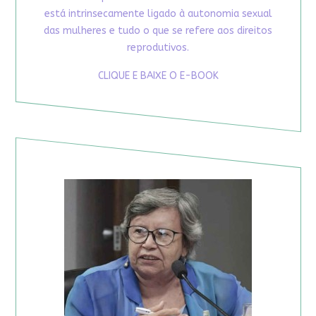
está intrinsecamente ligado à autonomia sexual
das mulheres e tudo o que se refere aos direitos
reprodutivos.
CLIQUE E BAIXE O E-BOOK