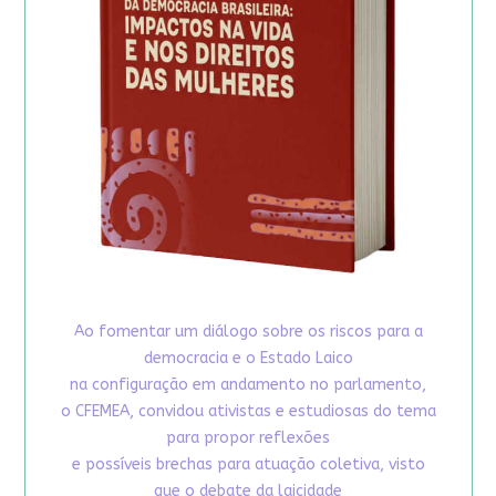
Ao fomentar um diálogo sobre os riscos para a
democracia e o Estado Laico
na configuração em andamento no parlamento,
o CFEMEA, convidou ativistas e estudiosas do tema
para propor reflexões
e possíveis brechas para atuação coletiva, visto
que o debate da laicidade