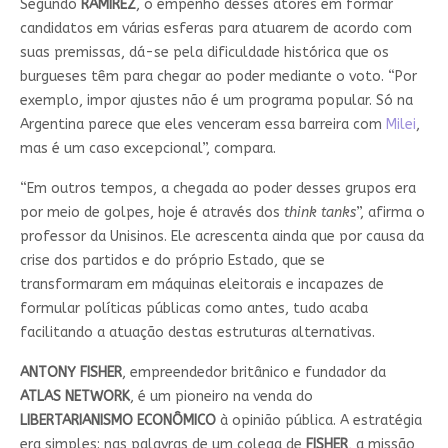
Segundo
RAMIREZ
, o empenho desses atores em formar
candidatos em várias esferas para atuarem de acordo com
suas premissas, dá-se pela dificuldade histórica que os
burgueses têm para chegar ao poder mediante o voto. “Por
exemplo, impor ajustes não é um programa popular. Só na
Argentina parece que eles venceram essa barreira com
Milei
,
mas é um caso excepcional”, compara.
“Em outros tempos, a chegada ao poder desses grupos era
por meio de golpes, hoje é através dos
think tanks
”, afirma o
professor da Unisinos. Ele acrescenta ainda que por causa da
crise dos partidos e do próprio Estado, que se
transformaram em máquinas eleitorais e incapazes de
formular políticas públicas como antes, tudo acaba
facilitando a atuação destas estruturas alternativas.
ANTONY FISHER
, empreendedor britânico e fundador da
ATLAS NETWORK
, é um pioneiro na venda do
LIBERTARIANISMO ECONÔMICO
à opinião pública. A estratégia
era simples: nas palavras de um colega de
FISHER
, a missão