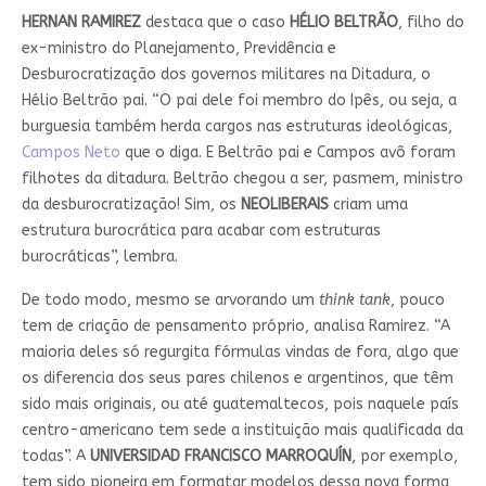
HERNAN RAMIREZ
destaca que o caso
HÉLIO BELTRÃO
, filho do
ex-ministro do Planejamento, Previdência e
Desburocratização dos governos militares na Ditadura, o
Hélio Beltrão pai. “O pai dele foi membro do Ipês, ou seja, a
burguesia também herda cargos nas estruturas ideológicas,
Campos Neto
que o diga. E Beltrão pai e Campos avô foram
filhotes da ditadura. Beltrão chegou a ser, pasmem, ministro
da desburocratização! Sim, os
NEOLIBERAIS
criam uma
estrutura burocrática para acabar com estruturas
burocráticas”, lembra.
De todo modo, mesmo se arvorando um
think tank
, pouco
tem de criação de pensamento próprio, analisa Ramirez. “A
maioria deles só regurgita fórmulas vindas de fora, algo que
os diferencia dos seus pares chilenos e argentinos, que têm
sido mais originais, ou até guatemaltecos, pois naquele país
centro-americano tem sede a instituição mais qualificada da
todas”. A
UNIVERSIDAD FRANCISCO MARROQUÍN
, por exemplo,
tem sido pioneira em formatar modelos dessa nova forma