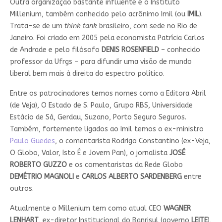
Outra organização bastante influente é o Instituto
Millenium, também conhecido pelo acrônimo Imil (ou
IMIL
).
Trata-se de um
think tank
brasileiro, com sede no Rio de
Janeiro. Foi criado em 2005 pela economista Patrícia Carlos
de Andrade e pelo filósofo
DENIS ROSENFIELD
– conhecido
professor da Ufrgs – para difundir uma visão de mundo
liberal bem mais à direita do espectro político.
Entre os patrocinadores temos nomes como a Editora Abril
(de Veja), O Estado de S. Paulo, Grupo RBS, Universidade
Estácio de Sá, Gerdau, Suzano, Porto Seguro Seguros.
Também, fortemente ligados ao Imil temos o ex-ministro
Paulo Guedes
, o comentarista Rodrigo Constantino (ex-Veja,
O Globo, Valor, Isto É e Jovem Pan), o jornalista
JOSÉ
ROBERTO GUZZO
e os comentaristas da Rede Globo
DEMÉTRIO MAGNOLI
e
CARLOS ALBERTO SARDENBERG
entre
outros.
Atualmente o Millenium tem como atual CEO
WAGNER
LENHART
, ex-diretor Institucional do Banrisul (governo
LEITE
),