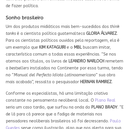
de fazer política.
Sonho brasileiro
Um dos produtos midiáticos mais bem-sucedidos dos
think
tanks
é a cientista política guatemalteca
GLORIA ÁLVAREZ
.
Para os cientistas políticos ouvidos pela reportagem, ela é
um exemplo que
KIM KATAGUIRI
e o
MBL
buscam imitar,
característica comum a todas essas experiências. “Se nos
atemos aos títulos, os livros de
LEANDRO NARLOCH
remetem
a
bestsellers
instalados no Continente por essa turma, tendo
no “
Manual del Perfecto Idiota Latinoamericano
” sua obra
mais acabada”, ressalta o pesquisador
HERNAN RAMIREZ
.
Conforme os especialistas, há uma limitação criativa
constante no pensamento neoliberal local. O
Plano Real
seria um caso tardio, que surfou na onda do
PLANO BRADY
. “E
de lá para cá parece que a fadiga de materiais nos
pensadores neoliberais brasileiros só foi decrescendo.
Paulo
Guedes
serve como ilustração, algo que nos alerta para sua