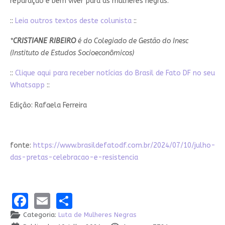
reparação e bem viver para as mulheres negras.
::
Leia outros textos deste colunista
::
*
CRISTIANE RIBEIRO
é do Colegiado de Gestão do Inesc
(Instituto de Estudos Socioeconômicos)
::
Clique aqui para receber notícias do Brasil de Fato DF no seu
Whatsapp
::
Edição: Rafaela Ferreira
fonte:
https://www.brasildefatodf.com.br/2024/07/10/julho-
das-pretas-celebracao-e-resistencia
Facebook
Email
Share
Categoria:
Luta de Mulheres Negras