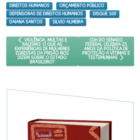
DIREITOS HUMANOS
ORÇAMENTO PÚBLICO
DEFENSORAS DE DIREITOS HUMANOS
DISQUE 100
DAIANA SANTOS
SILVIO ALMEIRA
ARTIGO ANTERIOR: VIOLÊNCIA, MULTAS E RACISMO: O QUE A
PRÓXIMO ARTIGO: CDH D
CDH DO SENADO
VIOLÊNCIA, MULTAS E
FEDERAL CELEBRA 25
RACISMO: O QUE AS
ANOS DA POLÍTICA DE
EXPERIÊNCIAS DE MULHERES
PROTEÇÃO A VÍTIMAS E
EGRESSAS DA PRISÃO NOS
DIZEM SOBRE O ESTADO
TESTEMUNHAS
BRASILEIRO?