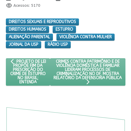
Acessos: 5170
DIREITOS SEXUAIS E REPRODUTIVOS
DIREITOS HUMANOS
ESTUPRO
ALIENAÇÃO PARENTAL
VIOLÊNCIA CONTRA MULHER
JORNAL DA USP
RÁDIO USP
ARTIGO ANTERIOR: PROJETO DE LEI PROPÕE FIM DA PRESCRIÇÃO
PRÓXIMO ARTIGO: CRIMES CONTRA PATR
CRIMES CONTRA PATRIMÔNIO E DE
PROJETO DE LEI
VIOLÊNCIA DOMÉSTICA E FAMILIAR
PROPÕE FIM DA
LIDERAM PROCESSOS DE
PRESCRIÇÃO DO
CRIMINALIZAÇÃO NO DF, MOSTRA
CRIME DE ESTUPRO
RELATÓRIO DA DEFENSORIA PÚBLICA
NO BRASIL;
ENTENDA