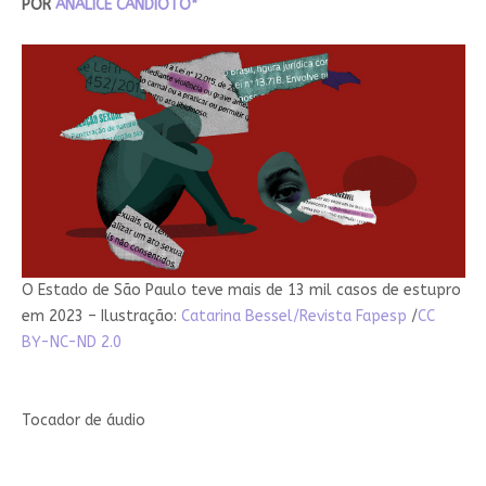
POR
ANALICE CANDIOTO*
O Estado de São Paulo teve mais de 13 mil casos de estupro
em 2023 – Ilustração:
Catarina Bessel/Revista Fapesp
/
CC
BY-NC-ND 2.0
Tocador de áudio