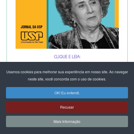
CLIQUE E LEIA:
Por que os homens continuam a
Usamos cookies para melhorar sua experiência em nosso site. Ao navegar
neste site, você concorda com o uso de cookies.
matar as mulheres?
OK! Eu entendi.
&
Recusar
Feminicídio: “A noção de
Mais Informação
propriedade é profunda”.