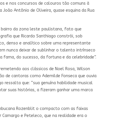
igos e nos concursos de calouros tão comuns à
ua João Antônio de Oliveira, quase esquina da Rua
bairro da zona leste paulistana, fato que
grafia que Ricardo Santhiago constrói, sob
co, denso e analítico sobre uma representante
em nunca deixar de sublinhar o talento intrínseco
a fama, do sucesso, da fortuna e da celebridade”.
remetendo aos clássicos de Noel Rosa, Wilson
isão de cantoras como Ademilde Fonseca que ouvia
o ressalta que: “sua genuína habilidade musical
tar suas histórias, a fizeram ganhar uma marca
nambucana Rozenblit o compacto com as faixas
Camargo e Peteleco, que na realidade era o