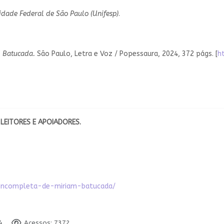
idade Federal de São Paulo (Unifesp)
.
m Batucada.
São Paulo, Letra e Voz / Popessaura, 2024, 372 págs. [
h
LEITORES E APOIADORES.
a-incompleta-de-miriam-batucada/
4
Acessos: 7372