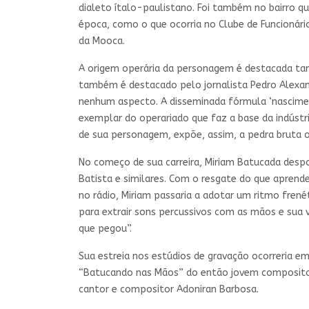
dialeto ítalo-paulistano. Foi também no bairro q
época, como o que ocorria no Clube de Funcionário
da Mooca.
A origem operária da personagem é destacada tant
também é destacado pelo jornalista Pedro Alexandr
nenhum aspecto. A disseminada fórmula ‘nascimen
exemplar do operariado que faz a base da indústr
de sua personagem, expõe, assim, a pedra bruta oc
No começo de sua carreira, Miriam Batucada desp
Batista e similares. Com o resgate do que aprend
no rádio, Miriam passaria a adotar um ritmo fren
para extrair sons percussivos com as mãos e sua 
que pegou”.
Sua estreia nos estúdios de gravação ocorreria 
“Batucando nas Mãos” do então jovem compositor 
cantor e compositor Adoniran Barbosa.