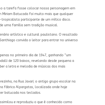
aso a tarefa fosse colocar nossa personagem em
m Miriam Batucada foi muito mais que qualquer
-tropicalista participante de um mítico disco.
e de uma família sem tradição musical.
nário artístico e cultural paulistano. O resultado
Santhiago convida o leitor para entrar no universo
apenas no primeiro dia de 1947, ganhando “um
alli de 120 baixos, revelando desde pequena a
ber a letra e melodia de músicas dos mais
rezinha, na Rua Javari; o antigo grupo escolar na
 na fábrica Alpargatas, localizada onde hoje
zer batucada nos teclados.
assimilou e reproduziu o que é conhecido como