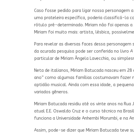
Caso fosse pedido para ligar nossa personagem a
uma prateleira específica, poderia classificá-l
rótulo pré-determinado. Miriam não foi apenas 
Miriam foi muito mais: artista, lésbica, possivelm
Para revelar as diversas faces dessa personagem s
da acurada pesquisa pode ser conferida no livro
A
particular de Miriam Ângela Lavecchia, ou simple
Neta de italianos, Miriam Batucada nasceu em 28 
ano” como algumas famílias costumavam fazer na
aptidão musical. Ainda com essa idade, a pequena
variados gêneros.
Miriam Batucada residiu até os vinte anos na Rua J
atual E.E. Oswaldo Cruz e o curso técnico na Brasi
funciona a Universidade Anhembi Morumbi, e na Ar
Assim, pode-se dizer que Miriam Batucada teve su