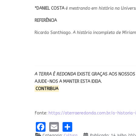
*DANIEL COSTA
é mestrando em história na Univers
REFERÊNCIA
Ricardo Santhiago.
A história incompleta de Miria
A TERRA É REDONDA
EXISTE GRAÇAS
AOS NOSSOS 
AJUDE-NOS A MANTER ESTA IDEIA.
CONTRIBUA
fonte:
https://aterraeredonda.com.br/a-histori
Facebook
Email
Share
Categoria:
Cultura
Publicado: 14 Julho 202