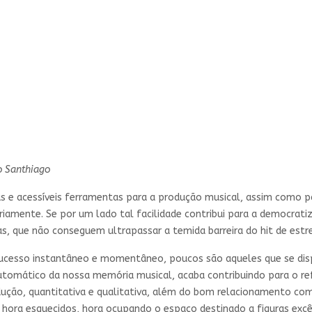
o Santhiago
s e acessíveis ferramentas para a produção musical, assim como pa
amente. Se por um lado tal facilidade contribui para a democratiz
s, que não conseguem ultrapassar a temida barreira do hit de estre
cesso instantâneo e momentâneo, poucos são aqueles que se dispõ
tomático da nossa memória musical, acaba contribuindo para o r
dução, quantitativa e qualitativa, além do bom relacionamento co
hora esquecidos, hora ocupando o espaço destinado a figuras excê