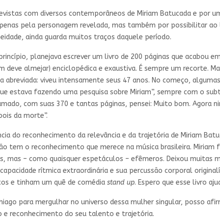
evistas com diversos contemporâneos de Miriam Batucada e por um r
penas pela personagem revelada, mas também por possibilitar ao 
eidade, ainda guarda muitos traços daquele período.
A princípio, planejava escrever um livro de 200 páginas que acabou 
m deve almejar) enciclopédica e exaustiva. É sempre um recorte. M
a abreviada: viveu intensamente seus 47 anos. No começo, algumas 
que estava fazendo uma pesquisa sobre Miriam”, sempre com o subt
gramado, com suas 370 e tantas páginas, pensei: Muito bom. Agora n
ois da morte”.
ia do reconhecimento da relevância e da trajetória de Miriam Batuca
não tem o reconhecimento que merece na música brasileira. Miriam f
tes, mas – como quaisquer espetáculos – efêmeros. Deixou muitas
apacidade rítmica extraordinária e sua percussão corporal original
icos e tinham um quê de comédia
stand up
. Espero que esse livro aju
hiago para mergulhar no universo dessa mulher singular, posso afir
o e reconhecimento do seu talento e trajetória.