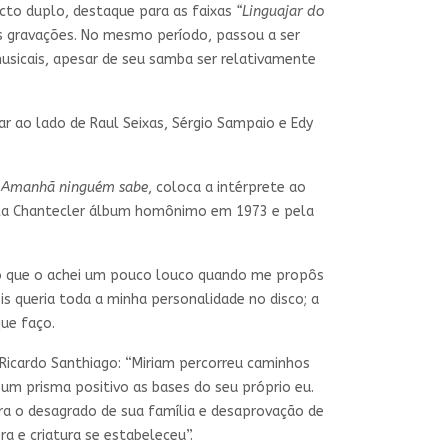
cto duplo, destaque para as faixas
“Linguajar do
 gravações. No mesmo período, passou a ser
musicais, apesar de seu samba ser relativamente
par ao lado de Raul Seixas, Sérgio Sampaio e Edy
m
Amanhã ninguém sabe
, coloca a intérprete ao
pela Chantecler álbum homônimo em 1973 e pela
so que o achei um pouco louco quando me propôs
s queria toda a minha personalidade no disco; a
ue faço.
 Ricardo Santhiago: “Miriam percorreu caminhos
um prisma positivo as bases do seu próprio eu.
ra o desagrado de sua família e desaprovação de
a e criatura se estabeleceu”.