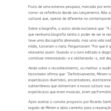
Fruto de uma extensa pesquisa, marcada por entr
torna-se referência desde seu lançamento. Não a
cultural que, apesar de diferente na contemporan
Sobre a biografia, o autor ainda esclarece que: “
que nenhuma biografia tenha o poder de ser (e ne
teve uma discografia abreviada, mas uma vida nad
mídia, torceram o nariz. Perguntavam “Por que é 
relevante assim. Quando vi o livro editado e dia
continuar minimizando-a e obliterando-a, até dep
Ainda sobre o reconhecimento, ou melhor, a ausênc
historiador afirma que: “Definitivamente, Miriam 
espetáculos divertidos, encantadores, eletrizan
subterrâneos que alimentam a nossa cultura: sua c
espetáculos que eram musicais, eram performát
Após aceitar o convite proposto por Ricardo Sant
legado de Miriam e abriu caminho para a reparaçã