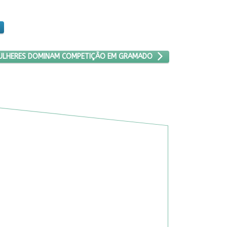
RTAS
RÓXIMO ARTIGO: MULHERES DOMINAM COMPETIÇÃO EM GRAMADO
ULHERES DOMINAM COMPETIÇÃO EM GRAMADO