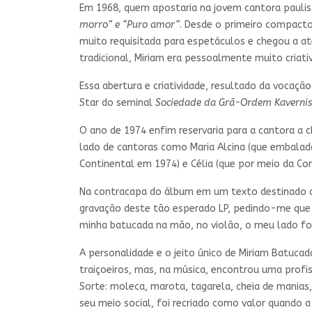
Em 1968, quem apostaria na jovem cantora paulis
morro” e “Puro amor”
. Desde o primeiro compact
muito requisitada para espetáculos e chegou a at
tradicional, Miriam era pessoalmente muito criativ
Essa abertura e criatividade, resultado da vocação
Star do seminal
Sociedade da Grã-Ordem Kavernist
O ano de 1974 enfim reservaria para a cantora a c
lado de cantoras como Maria Alcina (que embalad
Continental em 1974) e Célia (que por meio da Cont
Na contracapa do álbum em um texto destinado ao
gravação deste tão esperado LP, pedindo-me que fi
minha batucada na mão, no violão, o meu lado fos
A personalidade e o jeito único de Miriam Batuca
traiçoeiros, mas, na música, encontrou uma profi
Sorte: moleca, marota, tagarela, cheia de manias
seu meio social, foi recriado como valor quando a