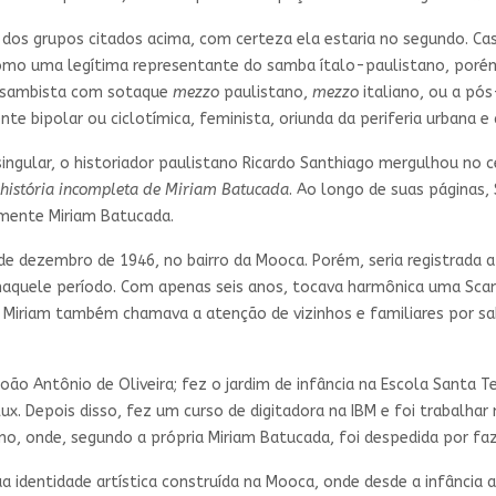
 dos grupos citados acima, com certeza ela estaria no segundo. C
a como uma legítima representante do samba ítalo-paulistano, poré
a sambista com sotaque
mezzo
paulistano,
mezzo
italiano, ou a pós
ente bipolar ou ciclotímica, feminista, oriunda da periferia urbana 
ingular, o historiador paulistano Ricardo Santhiago mergulhou no ce
 história incompleta de Miriam Batucada
. Ao longo de suas páginas, 
smente Miriam Batucada.
de dezembro de 1946, no bairro da Mooca. Porém, seria registrada 
quele período. Com apenas seis anos, tocava harmônica uma Scand
 Miriam também chamava a atenção de vizinhos e familiares por sa
oão Antônio de Oliveira; fez o jardim de infância na Escola Santa Te
lux. Depois disso, fez um curso de digitadora na IBM e foi trabalhar
no, onde, segundo a própria Miriam Batucada, foi despedida por fa
a identidade artística construída na Mooca, onde desde a infância 