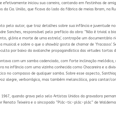
ue efetivamente iniciou sua carreira, cantando em festinhas de am
s da Cia. União, que ficava do lado da fábrica de meias Ibram, na R
o pelo autor, que traz detalhes sobre sua infância e juventude no 
e Sanches, responsável pelo prefácio da obra: “Não é trivial a bio
to, glória e morte de uma estrela’, contrapõe um documentário ri
ia musical e sobre o que o
showbiz
gosta de chamar de ‘fracasso’. S
ulta por baixo da avalanche propagandística das virtudes tortas d
ontava com um samba cadenciado, com forte inclinação melódica, 
era na infância com uma vizinha conhecida como Chacareira e a div
ético no compasso de qualquer samba. Sobre esse aspecto, Santhiag
voz alegre, verborrágica, mas também melancólica, para cantar/con
em 1967, quando grava pelo selo Artistas Unidos da gravadora per
Renato Teixeira e o sincopado “Plác-tic-plác-plác” de Waldemar 