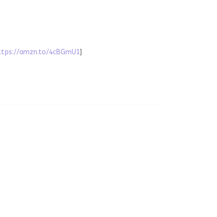
ttps://amzn.to/4cBGmU1
]