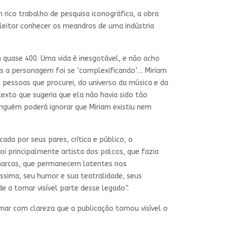
ico trabalho de pesquisa iconográfica, a obra
leitor conhecer os meandros de uma indústria
em quase 400. Uma vida é inesgotável, e não acho
as a personagem foi se ‘complexificando’… Miriam
pessoas que procurei, do universo da música e da
exto que sugeria que ela não havia sido tão
inguém poderá ignorar que Miriam existiu nem
da por seus pares, crítica e público, o
oi principalmente artista dos palcos, que fazia
 marcas, que permanecem latentes nos
íssima, seu humor e sua teatralidade, seus
de a tornar visível parte desse legado”.
mar com clareza que a publicação tornou visível o