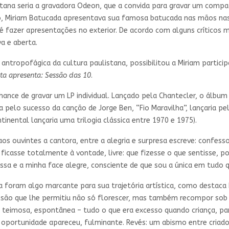
tana seria a gravadora Odeon, que a convida para gravar um compa
o, Miriam Batucada apresentava sua famosa batucada nas mãos nas
é fazer apresentações no exterior. De acordo com alguns críticos 
a e aberta.
 antropofágica da cultura paulistana, possibilitou a Miriam partici
a apresenta: Sessão das 10
.
hance de gravar um LP individual. Lançado pela Chantecler, o álbu
a pelo sucesso da canção de Jorge Ben, “Fio Maravilha”, lançaria 
inental lançaria uma trilogia clássica entre 1970 e 1975).
s ouvintes a cantora, entre a alegria e surpresa escreve: confes
casse totalmente à vontade, livre: que fizesse o que sentisse, poi
sa e a minha face alegre, consciente de que sou a única em tudo q
da foram algo marcante para sua trajetória artística, como destaca
ssão que lhe permitiu não só florescer, mas também recompor sob 
, teimosa, espontânea – tudo o que era excesso quando criança, pa
 oportunidade apareceu, fulminante. Revés: um abismo entre criador