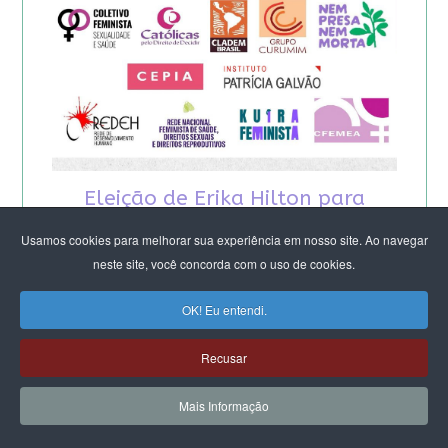
Eleição de Erika Hilton para
presidente da Comissão da
Usamos cookies para melhorar sua experiência em nosso site. Ao navegar
neste site, você concorda com o uso de cookies.
Mulher é um fato importante
OK! Eu entendi.
para a democracia
Recusar
Mais Informação