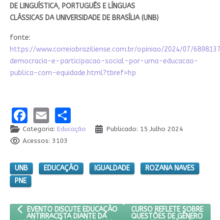
DE LINGUÍSTICA, PORTUGUÊS E LÍNGUAS
CLÁSSICAS DA UNIVERSIDADE DE BRASÍLIA (UNB)
fonte:
https://www.correiobraziliense.com.br/opiniao/2024/07/689813
democracia-e-participacao-social-por-uma-educacao-
publica-com-equidade.html?tbref=hp
Facebook
Email
Share
Categoria:
Educação
Publicado: 15 Julho 2024
Acessos: 3103
UNB
EDUCAÇÃO
IGUALDADE
ROZANA NAVES
PNE
ARTIGO ANTERIOR: EVENTO DISCUTE EDUCAÇÃO ANTIRRACISTA D
PRÓXIMO ARTIGO: CURSO R
CURSO REFLETE SOBRE
EVENTO DISCUTE EDUCAÇÃO
QUESTÕES DE GÊNERO
ANTIRRACISTA DIANTE DA