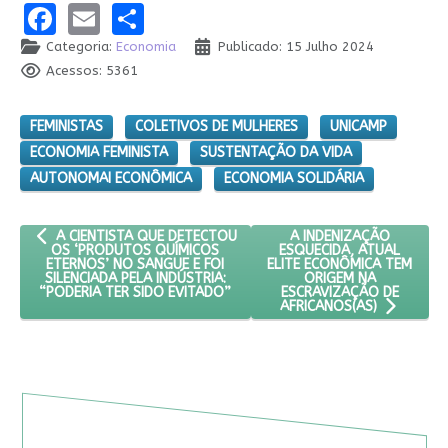
Facebook
Email
Share
Categoria:
Economia
Publicado: 15 Julho 2024
Acessos: 5361
FEMINISTAS
COLETIVOS DE MULHERES
UNICAMP
ECONOMIA FEMINISTA
SUSTENTAÇÃO DA VIDA
AUTONOMAI ECONÔMICA
ECONOMIA SOLIDÁRIA
ARTIGO ANTERIOR: A CIENTISTA QUE DETECTOU OS ‘PRODUTOS Q
PRÓXIMO ARTIGO: A IND
A INDENIZAÇÃO
A CIENTISTA QUE DETECTOU
ESQUECIDA, ATUAL
OS ‘PRODUTOS QUÍMICOS
ELITE ECONÔMICA TEM
ETERNOS’ NO SANGUE E FOI
ORIGEM NA
SILENCIADA PELA INDÚSTRIA:
ESCRAVIZAÇÃO DE
“PODERIA TER SIDO EVITADO”
AFRICANOS(AS)