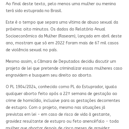
Ao final deste texto, pelo menos uma mulher ou menina
terá sido estuprada no Brasil.
Este é o tempo que separa uma vítima de abuso sexual da
próxima: oito minutos. Os dados do Relatório Anual
Socioeconômico da Mulher (Raseam), lançado em abril deste
ano, mostram que só em 2022 foram mais de 67 mil casos
de violência sexual no país.
Mesmo assim, a Câmara de Deputados decidiu discutir um
projeto de lei que pretende criminalizar essas mulheres caso
engravidem e busquem seu direito ao aborto.
O PL 1904/2024, conhecido como PL do Estuprador, iguala
qualquer aborto feito após a 22ª semana de gestação ao
crime de homicídio, inclusive para as gestações decorrentes
de estupro. Com o projeto, mesmo nas situações já
previstas em lei - em caso de risco de vida à gestante,
gravidez resultante de estupro ou feto anencéfalo - toda
mulher que abortar depois de cinco meses de gravidez