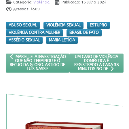
Categoria:
Violência
Publicado: 15 Julho 2024
Acessos: 4509
ABUSO SEXUAL
VIOLÊNCIA SEXUAL
ESTUPRO
VIOLÊNCIA CONTRA MULHER
BRASIL DE FATO
ASSÉDIO SEXUAL
MARIA LETÍCIA
ARTIGO ANTERIOR: MARIELLE: A INVESTIGAÇÃO QUE NÃO TERMIN
PRÓXIMO ARTIGO: UM CASO D
UM CASO DE VIOLÊNCIA
MARIELLE: A INVESTIGAÇÃO
DOMÉSTICA É
QUE NÃO TERMINOU E O
REGISTRADO A CADA 38
RECUO DA GLOBO. ARTIGO DE
LUÍS NASSIF
MINUTOS NO DF