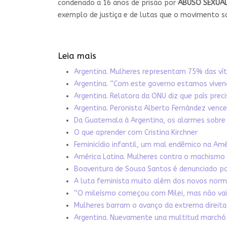
condenado a 16 anos de prisão por
ABUSO SEXUA
exemplo de justiça e de lutas que o movimento
Leia mais
Argentina. Mulheres representam 75% das vít
Argentina. “Com este governo estamos vivend
Argentina. Relatora da ONU diz que país prec
Argentina. Peronista Alberto Fernández vence
Da Guatemala à Argentina, os alarmes sobre 
O que aprender com Cristina Kirchner
Feminicídio infantil, um mal endêmico na Amé
América Latina. Mulheres contra o machismo
Boaventura de Sousa Santos é denunciado por
A luta feminista muito além dos novos norm
“O mileísmo começou com Milei, mas não vai 
Mulheres barram o avanço da extrema direita 
Argentina. Nuevamente una multitud marchó 