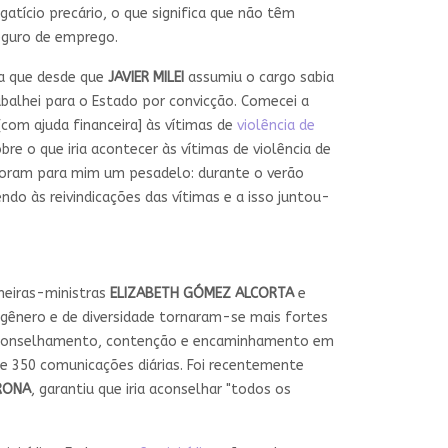
atício precário, o que significa que não têm
eguro de emprego.
ta que desde que
JAVIER MILEI
assumiu o cargo sabia
balhei para o Estado por convicção. Comecei a
[com ajuda financeira] às vítimas de
violência de
 o que iria acontecer às vítimas de violência de
foram para mim um pesadelo: durante o verão
 às reivindicações das vítimas e a isso juntou-
meiras-ministras
ELIZABETH GÓMEZ ALCORTA
e
e gênero e de diversidade tornaram-se mais fortes
e aconselhamento, contenção e encaminhamento em
be 350 comunicações diárias. Foi recentemente
RONA
, garantiu que iria aconselhar "todos os