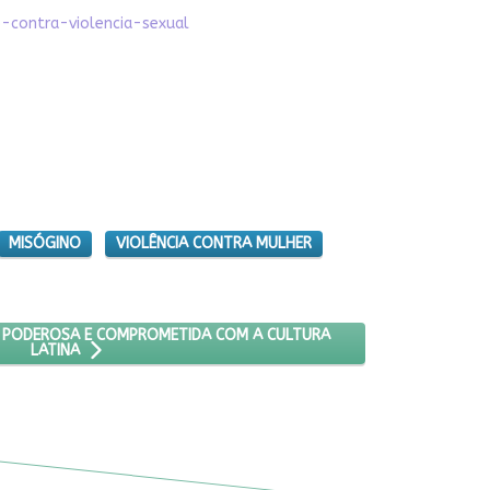
-contra-violencia-sexual
MISÓGINO
VIOLÊNCIA CONTRA MULHER
A NOMMA: UMA VOZ PODEROSA E COMPROMETIDA COM A CULTURA LA
 PODEROSA E COMPROMETIDA COM A CULTURA
LATINA