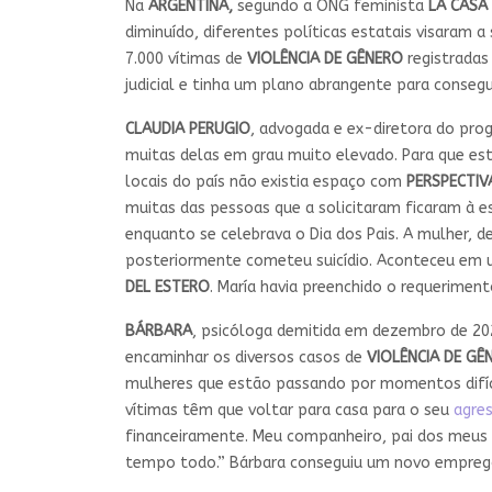
Na
ARGENTINA,
segundo a ONG feminista
LA CASA
diminuído, diferentes políticas estatais visaram 
7.000 vítimas de
VIOLÊNCIA DE GÊNERO
registradas
judicial e tinha um plano abrangente para conseg
CLAUDIA PERUGIO
, advogada e ex-diretora do pro
muitas delas em grau muito elevado. Para que es
locais do país não existia espaço com
PERSPECTIV
muitas das pessoas que a solicitaram ficaram à 
enquanto se celebrava o Dia dos Pais. A mulher, 
posteriormente cometeu suicídio. Aconteceu em u
DEL ESTERO
. María havia preenchido o requerimen
BÁRBARA
, psicóloga demitida em dezembro de 2023
encaminhar os diversos casos de
VIOLÊNCIA DE GÊ
mulheres que estão passando por momentos difíce
vítimas têm que voltar para casa para o seu
agre
financeiramente. Meu companheiro, pai dos meus
tempo todo.” Bárbara conseguiu um novo emprego