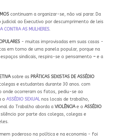
SMOS
continuam a organizar-se, não vai parar. Da
judicial ao Executivo por descumprimento de leis
IA CONTRA AS MULHERES
.
OPULARES
- muitas improvisadas em suas casas -
icas em torno de uma panela popular, porque na
 espaços sindicais, respira-se o pensamento
–
e a
ETIVA
sobre as
PRÁTICAS SEXISTAS DE ASSÉDIO
 colegas e estudantes durante 30 anos. com
ho onde ocorreram os fatos, pediu-se ao
a o
ASSÉDIO SEXUAL
nos locais de trabalho,
ional do Trabalho aborda a
VIOLÊNCIA
e o
ASSÉDIO
 silêncio por parte dos colegas, colegas e
eles.
em poderoso na política e na economia - foi