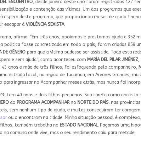
 DEL ENCUENTRO
, desde janeiro deste ano foram registrados 127 fe
a sensibilização e contenção das vítimas. Um dos programas que exe
 à espera deste programa, que proporcionou meses de ajuda financei
uir escapar à
VIOLÊNCIA SEXISTA
.
grama, afirma: “Em três anos, apoiamos e prestamos ajuda a 352 m
ta política fosse concretizada em todo o país, foram criadas 85
A DE GÊNERO
para que a vítima pudesse ser assistida. Toda esta re
espera e sem ajuda”, como aconteceu com
MARÍA DEL PILAR JIMÉNEZ
,
de 43 anos e mãe de três filhos, foi esfaqueada pelo companheiro,
ma estrada local, na região de Tucuman, em Árvores Grandes, muit
to para ingressar no Acompanhar meses atrás, mas nunca foi incorp
, tem 40 anos e dois filhos pequenos. Sua tarefa como analista de p
NERO
do
PROGRAMA ACOMPANHAR
no
NORTE DO PAÍS
, nas província
is, sem nenhum tipo de ajuda, e muitas conseguiram ter coragem 
ssor
ou o encontram na cidade. Minha situação pessoal é complexa
 filhos, também trabalha no
ESTADO NACIONAL
. Pagamos uma hipot
 na comuna onde vive, mas o seu rendimento caiu para metade.