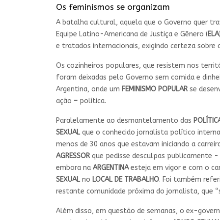
Os feminismos se organizam
A batalha cultural, aquela que o Governo quer tr
Equipe Latino-Americana de Justiça e Gênero (
ELA
e tratados internacionais, exigindo certeza sobre
Os cozinheiros populares, que resistem nos territ
foram deixadas pelo Governo sem comida e dinhei
Argentina, onde um
FEMINISMO POPULAR
se desenv
ação
–
política.
Paralelamente ao desmantelamento das
POLÍTIC
SEXUAL
que o conhecido jornalista político intern
menos de 30 anos que estavam iniciando a carreir
AGRESSOR
que pedisse desculpas publicamente - o
embora na
ARGENTINA
esteja em vigor e com o car
SEXUAL
no
LOCAL DE TRABALHO
. Foi também refer
restante comunidade próxima do jornalista, que “s
Além disso, em questão de semanas, o ex-govern