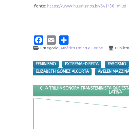
fonte:
https://www.ihu.unisinos.br/641430-mil
Facebook
Email
Share
Categoria:
América Latina e Caribe
Publica
FEMINISMO
EXTREMA-DIREITA
FASCISMO
ELIZABETH GÓMEZ ALCORTA
AYELEN MAZZIN
ARTIGO ANTERIOR: A TRILHA SONORA TRANSFEM
A TRILHA SONORA TRANSFEMINISTA QUE EST
LATINA