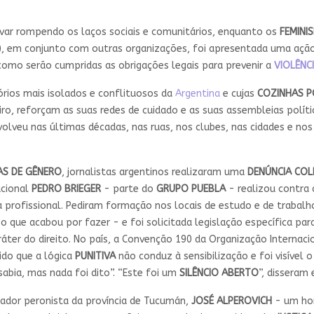
avar rompendo os laços sociais e comunitários, enquanto os
FEMINI
), em conjunto com outras organizações, foi apresentada uma ação 
 como serão cumpridas as obrigações legais para prevenir a
VIOLÊNC
órios mais isolados e conflituosos da
Argentina
e cujas
COZINHAS P
ro, reforçam as suas redes de cuidado e as suas assembleias polít
olveu nas últimas décadas, nas ruas, nos clubes, nas cidades e nos
AS DE GÊNERO
, jornalistas argentinos realizaram uma
DENÚNCIA COL
acional
PEDRO BRIEGER
- parte do
GRUPO PUEBLA
- realizou contra
a profissional. Pediram formação nos locais de estudo e de trabal
 que acabou por fazer - e foi solicitada legislação específica par
áter do direito. No país, a Convenção 190 da Organização Internac
ido que a lógica
PUNITIVA
não conduz à sensibilização e foi visível o
abia, mas nada foi dito”. “Este foi um
SILÊNCIO ABERTO
”, disseram 
ador peronista da província de Tucumán,
JOSÉ ALPEROVICH
- um hom