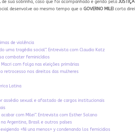
L
de sua sobrinha, caso que foi acompanhado e gerido pela
JUSTIÇA
 social desenvolve ao mesmo tempo que o
GOVERNO MILEI
corta dire
imas de violência
o uma tragédia social”. Entrevista com Claudio Katz
isa combater feminicídios
 Macri com folga nas eleições primárias
o retrocesso nos direitos das mulheres
rica Latina
 assédio sexual e afastado de cargos institucionais
ais
acabar com Milei”. Entrevista com Esther Solano
na Argentina, Brasil e outros países
exigiendo «Ni una menos» y condenando los femicidios