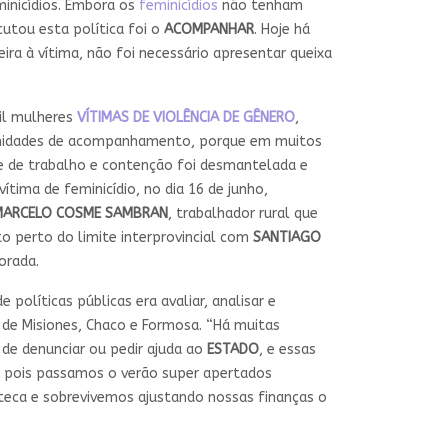
minicídios. Embora os
feminicídios
não tenham
cutou esta política foi o
ACOMPANHAR
. Hoje há
ra à vítima, não foi necessário apresentar queixa
il mulheres
VÍTIMAS DE VIOLÊNCIA DE GÊNERO
,
9 unidades de acompanhamento, porque em muitos
de de trabalho e contenção foi desmantelada e
 vítima de feminicídio, no dia 16 de junho,
MARCELO COSME SAMBRAN
, trabalhador rural que
o perto do limite interprovincial com
SANTIAGO
orada.
olíticas públicas era avaliar, analisar e
s de Misiones, Chaco e Formosa. “Há muitas
de denunciar ou pedir ajuda ao
ESTADO
, e essas
, pois passamos o verão super apertados
eca e sobrevivemos ajustando nossas finanças o