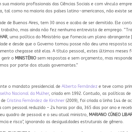
sua maioria profissionais das Ciências Sociais e com vínculo empreg
, tal como na maioria dos países latino-americanos, não existe s
ade de Buenos Aires, tem 30 anos e acaba de ser demitido. Ele con
 trabalho, mas ainda não fez nenhuma entrevista de emprego. “Tra
HAR
, uma política do Ministério que fornecia um plano abrangente 
dade e desde que o Governo tomou posse não deu uma resposta sobre
mento chegasse até elas. A título pessoal, estes últimos meses 
 gerir o
MINISTÉRIO
sem respostas e sem orçamento, mas respondendo
emos por parte dos atuais governantes.”
rante o mandato presidencial de
Alberto Fernández
e teve como pri
selho Nacional da Mulher
, criado em 1992. Contudo, as políticas d
o de
Cristina Fernández de Kirchner
(2009), foi criada a linha 144 d
a com pessoal reduzido – 24 horas por dia, 365 dias por ano e rece
 seu quadro de pessoal e o seu atual ministro,
MARIANO CÚNEO LIBA
cia e risco", ignorando as desigualdades estruturais de gênero.