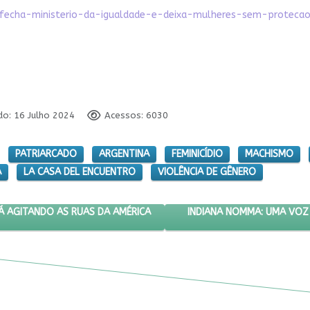
ei-fecha-ministerio-da-igualdade-e-deixa-mulheres-sem-protecao
do: 16 Julho 2024
Acessos: 6030
PATRIARCADO
ARGENTINA
FEMINICÍDIO
MACHISMO
A
LA CASA DEL ENCUENTRO
VIOLÊNCIA DE GÊNERO
INISTA QUE ESTÁ AGITANDO AS RUAS DA AMÉRICA LATINA
PRÓXIMO ARTIGO: INDIAN
INDIANA NOMMA: UMA VOZ
Á AGITANDO AS RUAS DA AMÉRICA