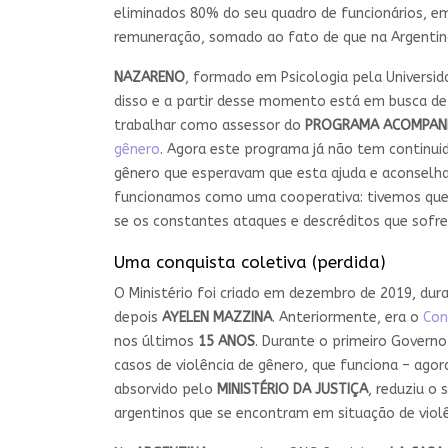
eliminados 80% do seu quadro de funcionários, em 
remuneração, somado ao fato de que na Argentina
NAZARENO
, formado em Psicologia pela Universid
disso e a partir desse momento está em busca de
trabalhar como assessor do
PROGRAMA ACOMPAN
gênero
. Agora este programa já não tem continui
gênero que esperavam que esta ajuda e aconselha
funcionamos como uma cooperativa: tivemos que
se os constantes ataques e descréditos que sofr
Uma conquista coletiva (perdida)
O Ministério foi criado em dezembro de 2019, du
depois
AYELEN MAZZINA
. Anteriormente, era o
Con
nos últimos
15 ANOS
. Durante o primeiro Govern
casos de violência de gênero, que funciona – agor
absorvido pelo
MINISTÉRIO DA JUSTIÇA
, reduziu o
argentinos que se encontram em situação de violên