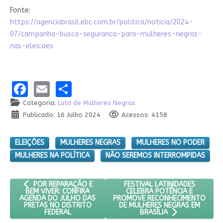
Fonte:
https://agenciabrasil.ebc.com.br/politica/noticia/2024-
07/campanha-busca-seguranca-para-mulheres-negras-
nas-eleicoes
Facebook
Email
Share
Categoria:
Luta de Mulheres Negras
Publicado: 16 Julho 2024
Acessos: 4158
ELEIÇÕES
MULHERES NEGRAS
MULHERES NO PODER
MULHERES NA POLÍTICA
NÃO SEREMOS INTERROMPIDAS
ARTIGO ANTERIOR: POR REPARAÇÃO E BEM VIVER: CONFIRA AG
PRÓXIMO ARTIGO: FESTIVAL L
FESTIVAL LATINIDADES
POR REPARAÇÃO E
CELEBRA POTÊNCIA E
BEM VIVER: CONFIRA
PROMOVE RECONHECIMENTO
AGENDA DO JULHO DAS
DE MULHERES NEGRAS EM
PRETAS NO DISTRITO
FEDERAL
BRASÍLIA