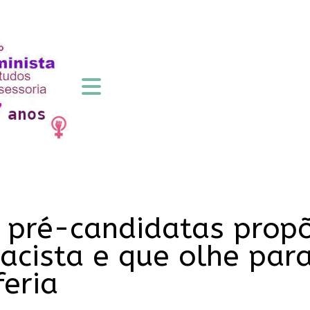
s pré-candidatas pro
rracista e que olhe par
feria