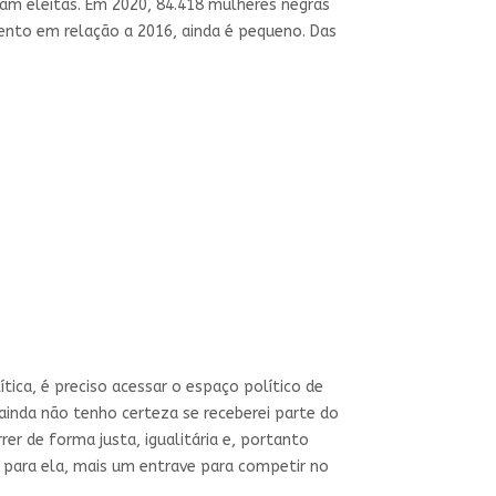
ram eleitas. Em 2020, 84.418 mulheres negras
mento em relação a 2016, ainda é pequeno. Das
ica, é preciso acessar o espaço político de
 ainda não tenho certeza se receberei parte do
rer de forma justa, igualitária e, portanto
 para ela, mais um entrave para competir no