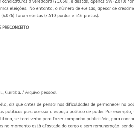
andidaturas a vereadora (71.066), e destas, apenas 5% (2.870) fo
timas eleições. No entanto, o número de eleitas, apesar de cresci
(4.026) foram eleitas (3.510 pardas e 516 pretas).
E PRECONCEITO
 Curitiba. / Arquivo pessoal
o, diz que antes de pensar nas dificuldades de permanecer na polít
as políticas para acessar o espaço político de poder. Por exemplo,
litária, se terei verba para fazer campanha publicitária, para concor
 mas no momento está afastada do cargo e sem remuneração, sendo