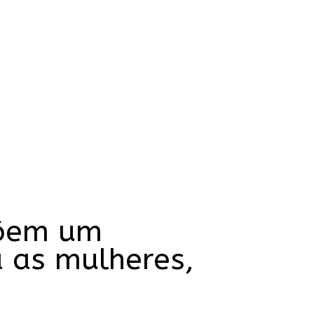
põem um
a as mulheres,