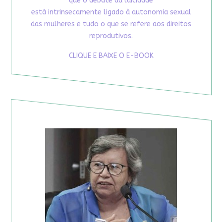
que o debate da laicidade
está intrinsecamente ligado à autonomia sexual
das mulheres e tudo o que se refere aos direitos
reprodutivos.
CLIQUE E BAIXE O E-BOOK