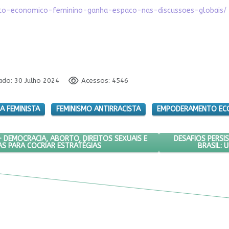
nto-economico-feminino-ganha-espaco-nas-discussoes-globais/
ado: 30 Julho 2024
Acessos: 4546
A FEMINISTA
FEMINISMO ANTIRRACISTA
EMPODERAMENTO EC
PECTIVAS 2024 – DEMOCRACIA, ABORTO, DIREITOS SEXUAIS E REPROD
PRÓXIMO ARTIGO
DESAFIOS PERSI
 DEMOCRACIA, ABORTO, DIREITOS SEXUAIS E
S PARA COCRIAR ESTRATÉGIAS
BRASIL: 