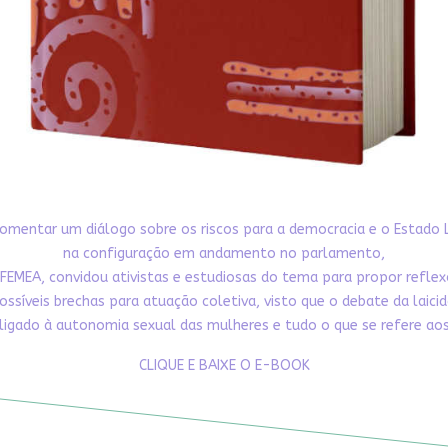
omentar um diálogo sobre os riscos para a democracia e o Estado 
na configuração em andamento no parlamento,
FEMEA, convidou ativistas e estudiosas do tema para propor refle
ossíveis brechas para atuação coletiva, visto que o debate da laici
ligado à autonomia sexual das mulheres e tudo o que se refere aos 
CLIQUE E BAIXE O E-BOOK