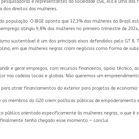
s pesquisadoras e representantes da sociedade civil, ela é uma das 
 dos direitos das mulheres.
da população. O IBGE aponta que 32,3% das mulheres do Brasil estã
desemprego atingiu 9,8% das mulheres no primeiro trimestre de 202
smo sustentável é um dos principais eixos defendidos pelo GT 8. 
rolina, em que mulheres negras criam negócios como forma de subsi
r e gerar empregos, com recursos financeiros, apoio técnico, ace
or nas cadeias locais e globais. Não queremos um empreendiment
 para atrair financiamentos do exterior para projetos de economia 
 que os membros do G20 criem políticas públicas de empoderamento
ica pública orientada especificamente às mulheres negras, o que é
e finalmente tenha chegado esse momento — conclui.