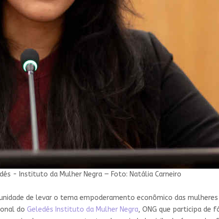
dés - Instituto da Mulher Negra — Foto: Natália Carneiro
rtunidade de levar o tema empoderamento econômico das mulheres p
cional do
Geledés Instituto da Mulher Negra
, ONG que participa de f