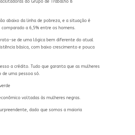
facilitadoras do Grupo de Trabalho 8
o abaixo da linha de pobreza, e a situação é
4, comparado a 6,5% entre os homens.
Trata-se de uma lógica bem diferente do atual
stência básica, com baixo crescimento e pouca
sso a crédito. Tudo que garanta que as mulheres
o de uma pessoa só.
verde
 econômico voltadas às mulheres negras.
 surpreendente, dado que somos a maioria