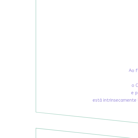
Ao f
o C
e p
está intrinsecamente 