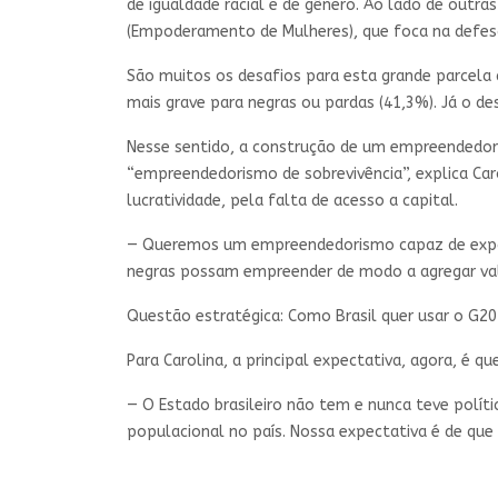
de igualdade racial e de gênero. Ao lado de outra
(Empoderamento de Mulheres), que foca na defesa
São muitos os desafios para esta grande parcela 
mais grave para negras ou pardas (41,3%). Já o 
Nesse sentido, a construção de um empreendedori
“empreendedorismo de sobrevivência”, explica Ca
lucratividade, pela falta de acesso a capital.
— Queremos um empreendedorismo capaz de expandi
negras possam empreender de modo a agregar val
Questão estratégica: Como Brasil quer usar o G20
Para Carolina, a principal expectativa, agora, é
— O Estado brasileiro não tem e nunca teve polít
populacional no país. Nossa expectativa é de qu