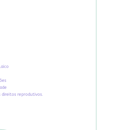
Laico
xões
dade
direitos reprodutivos.