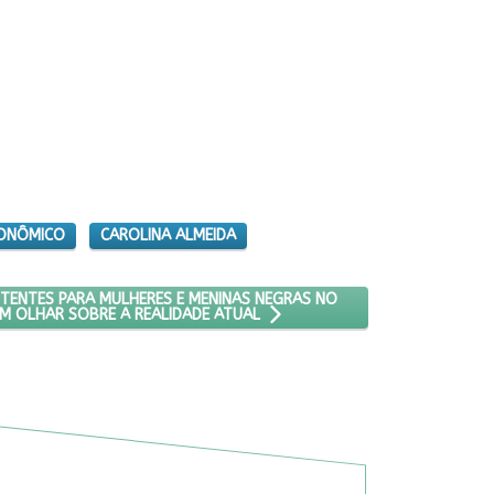
ONÔMICO
CAROLINA ALMEIDA
UTIVOS” REÚNE LIDERANÇAS PARA COCRIAR ESTRATÉGIAS
: DESAFIOS PERSISTENTES PARA MULHERES E MENINAS NEGRAS NO BR
STENTES PARA MULHERES E MENINAS NEGRAS NO
UM OLHAR SOBRE A REALIDADE ATUAL