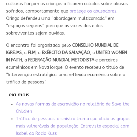
culturas forçam as crianças a ficarem caladas sobre abusos
sofridos, comportamento que
protege os abusadores
.
Oringo defendeu uma “abordagem multicamada” em
“espaços seguros” para que as vozes dos e das
sobreviventes sejam ouvidas.
O encontro foi organizado pelo
CONSELHO MUNDIAL DE
IGREJAS
, a
FLM
, o
EXÉRCITO DA SALVAÇÃO
, a
UNITED WOMEN
IN FAITH
, a
FEDERAÇÃO MUNDIAL METODISTA
e parceiros
ecumênicos em Nova Iorque. O evento recebeu o título de
“Intervenção estratégica: uma reflexão ecumênica sobre o
tráfico de pessoas”.
Leia mais
As novas formas de escravidão no relatório de Save the
Children
Tráfico de pessoas: a sinistra trama que alicia os grupos
mais vulneráveis da população. Entrevista especial com
Isabel do Rocio Kuss