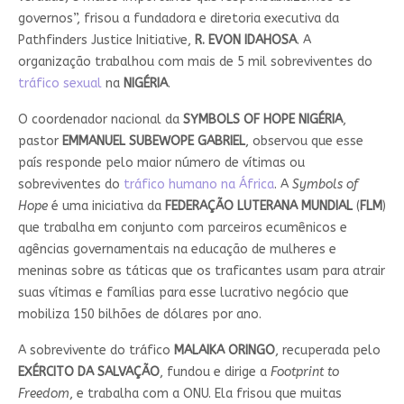
governos”, frisou a fundadora e diretoria executiva da
Pathfinders Justice Initiative,
R. EVON IDAHOSA
. A
organização trabalhou com mais de 5 mil sobreviventes do
tráfico sexual
na
NIGÉRIA
.
O coordenador nacional da
SYMBOLS OF HOPE NIGÉRIA
,
pastor
EMMANUEL SUBEWOPE GABRIEL
, observou que esse
país responde pelo maior número de vítimas ou
sobreviventes do
tráfico humano na África
. A
Symbols of
Hope
é uma iniciativa da
FEDERAÇÃO LUTERANA MUNDIAL
(
FLM
)
que trabalha em conjunto com parceiros ecumênicos e
agências governamentais na educação de mulheres e
meninas sobre as táticas que os traficantes usam para atrair
suas vítimas e famílias para esse lucrativo negócio que
mobiliza 150 bilhões de dólares por ano.
A sobrevivente do tráfico
MALAIKA ORINGO
, recuperada pelo
EXÉRCITO DA SALVAÇÃO
, fundou e dirige a
Footprint to
Freedom
, e trabalha com a ONU. Ela frisou que muitas