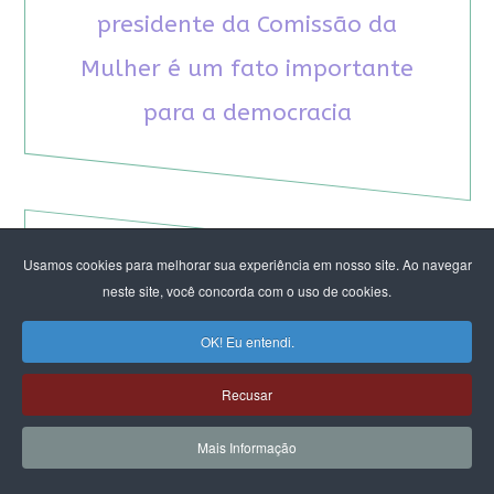
presidente da Comissão da
Mulher é um fato importante
para a democracia
Usamos cookies para melhorar sua experiência em nosso site. Ao navegar
RECOMENDAMOS A LEITURA
neste site, você concorda com o uso de cookies.
OK! Eu entendi.
August Nimtz prova que marxismo e
antirracismo são indissociáveis na luta
Recusar
anticapitalista
Rap transfeminista radical argentino na FLIPEI
Mais Informação
Quem tem medo dos corpos trans?
Projetos de proteção às mulheres travados no