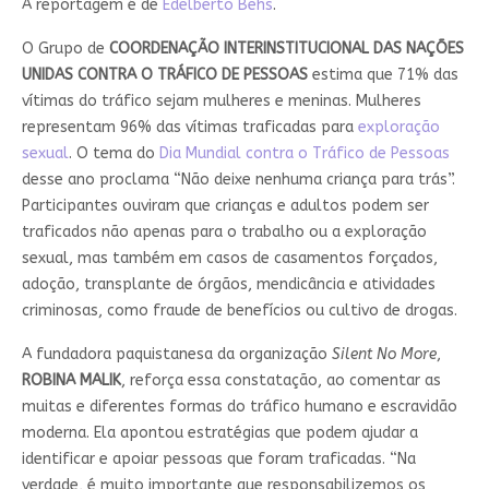
A reportagem é de
Edelberto Behs
.
O Grupo de
COORDENAÇÃO INTERINSTITUCIONAL DAS NAÇÕES
UNIDAS CONTRA O TRÁFICO DE PESSOAS
estima que 71% das
vítimas do tráfico sejam mulheres e meninas. Mulheres
representam 96% das vítimas traficadas para
exploração
sexual
. O tema do
Dia Mundial contra o Tráfico de Pessoas
desse ano proclama “Não deixe nenhuma criança para trás”.
Participantes ouviram que crianças e adultos podem ser
traficados não apenas para o trabalho ou a exploração
sexual, mas também em casos de casamentos forçados,
adoção, transplante de órgãos, mendicância e atividades
criminosas, como fraude de benefícios ou cultivo de drogas.
A fundadora paquistanesa da organização
Silent No More
,
ROBINA MALIK
, reforça essa constatação, ao comentar as
muitas e diferentes formas do tráfico humano e escravidão
moderna. Ela apontou estratégias que podem ajudar a
identificar e apoiar pessoas que foram traficadas. “Na
verdade, é muito importante que responsabilizemos os