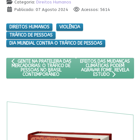
Categoria:
Direitos Humanos
Publicado: 07 Agosto 2024
Acessos: 5614
DIREITOS HUMANOS
VIOLÊNCIA
TRÁFICO DE PESSOAS
DIA MUNDIAL CONTRA O TRÁFICO DE PESSOAS
ARTIGO ANTERIOR: GENTE NA PRATELEIRA DAS MERCADORIAS: 
PRÓXIMO ARTIGO: EFEITOS D
EFEITOS DAS MUDANÇAS
GENTE NA PRATELEIRA DAS
CLIMÁTICAS PODEM
MERCADORIAS: O TRÁFICO DE
AGRAVAR FOME, REVELA
PESSOAS NO BRASIL
CONTEMPORÂNEO
ESTUDO