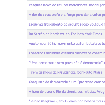
Pesquisa inova ao utilizar marcadores sociais pa
A dor da catástrofe e a força para dar a volta p
Esquema fraudulento da securitização voltou à
Do Sertão do Nordeste ao The New York Times
Aquilombar 2024: movimento quilombola leva lut
Conselhos nacionais assinam manifesto contra r
“Uma democracia sem povo não é democracia”, a
Tirem as mãos da Previdência!, por Paulo Kliass
Conquista da democracia é um “processo constant
A hora de livrar o Rio da tirania das milícias. Ar
‘Se não reagirmos, em 15 anos não haverá mais d