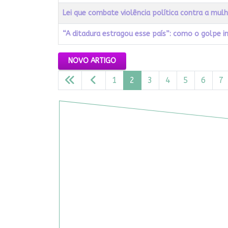
Lei que combate violência política contra a mulh
“A ditadura estragou esse país”: como o golpe i
Artigos
NOVO ARTIGO
1
2
3
4
5
6
7