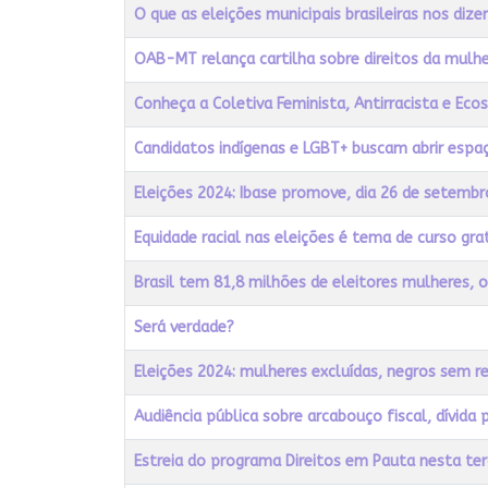
Título
Acessos
O que as eleições municipais brasileiras nos diz
OAB-MT relança cartilha sobre direitos da mul
Conheça a Coletiva Feminista, Antirracista e Ecos
Candidatos indígenas e LGBT+ buscam abrir espa
Eleições 2024: Ibase promove, dia 26 de setembr
Equidade racial nas eleições é tema de curso gra
Brasil tem 81,8 milhões de eleitores mulheres, 
Será verdade?
Eleições 2024: mulheres excluídas, negros sem r
Audiência pública sobre arcabouço fiscal, dívida 
Estreia do programa Direitos em Pauta nesta te