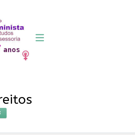
reitos
R