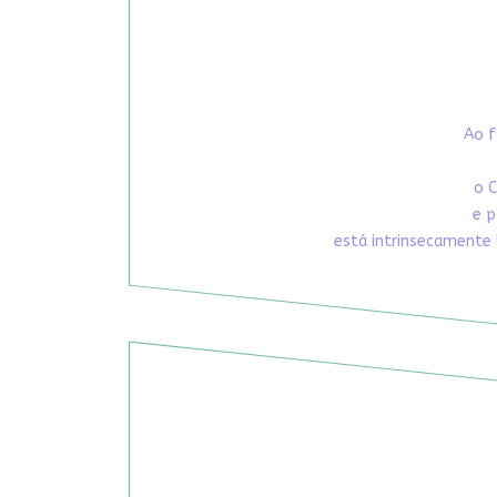
Ao f
o C
e p
está intrinsecamente 