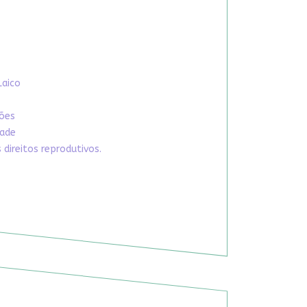
Laico
xões
dade
direitos reprodutivos.