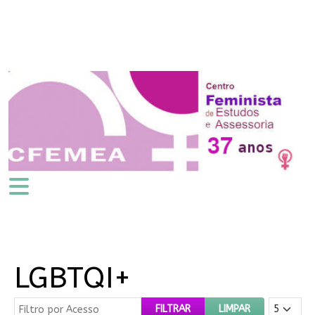
LGBTQI+
Filtro por Acesso
Mostrar #
FILTRAR
LIMPAR