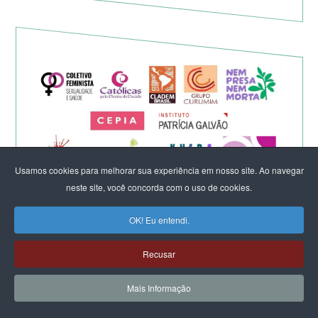
Usamos cookies para melhorar sua experiência em nosso site. Ao navegar
neste site, você concorda com o uso de cookies.
Eleição de Erika Hilton para
OK! Eu entendi.
presidente da Comissão da
Recusar
Mulher é um fato importante
Mais Informação
para a democracia