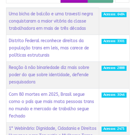
Título
Acessos
Uma bicha de balcão e uma travesti negra
Acessos: 6484
conquistaram a maior vitória da classe
trabalhadora em mais de três décadas
Distrito Federal reconhece direitos da
Acessos: 3301
população trans em leis, mas carece de
políticas estruturais
Reação à não binariedade diz mais sobre
Acessos: 2888
poder do que sobre identidade, defende
pesquisadora
Com 80 mortes em 2025, Brasil segue
Acessos: 3046
como o país que mais mata pessoas trans
no mundo e mercado de trabalho segue
fechado
1° Webinário: Dignidade, Cidadania e Direitos
Acessos: 2475