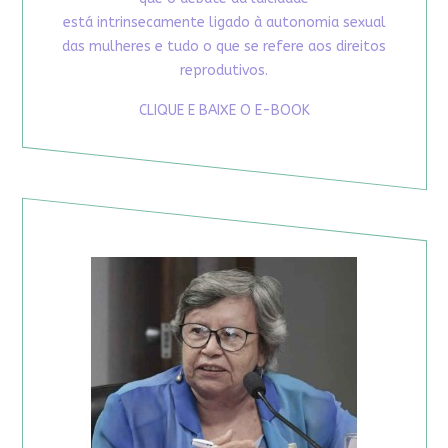
está intrinsecamente ligado à autonomia sexual
das mulheres e tudo o que se refere aos direitos
reprodutivos.
CLIQUE E BAIXE O E-BOOK