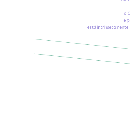
o C
e p
está intrinsecamente 