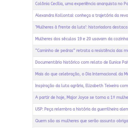
Título
Acessos
Colônia Cecília, uma experiência anarquista no P
Alexandra Kollontai: conheça a trajetória da revo
‘Mulheres à frente da luta’: historiadora desta
Mulheres dos séculos 19 e 20 usavam da cozinha p
“Caminho de pedras” retrata a resistência das m
Documentário histórico com relato de Eunice Pai
Mais do que celebração, o Dia Internacional da M
Inspiração da luta agrária, Elizabeth Teixeira c
A partir de hoje, Major Joyce se torna a 1ª mul
USP: Peça relembra a história da guerrilheira ale
Quem são as mulheres que serão assunto obrigató