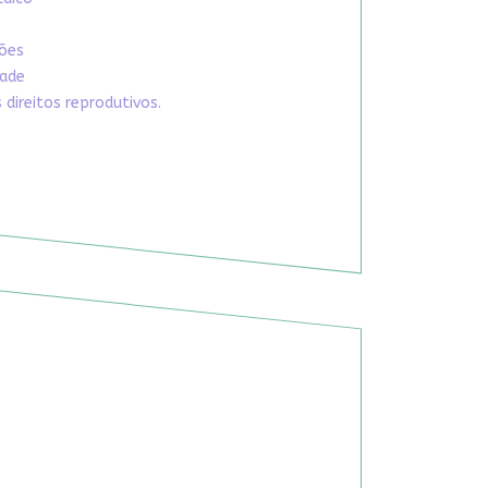
xões
dade
direitos reprodutivos.