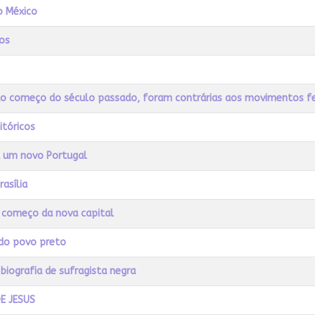
o México
os
, do começo do século passado, foram contrárias aos movimentos f
itóricos
u um novo Portugal
asília
o começo da nova capital
l do povo preto
biografia de sufragista negra
DE JESUS