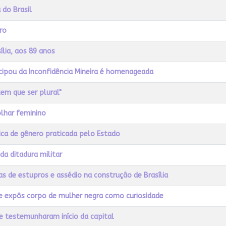
 do Brasil
ro
sília, aos 89 anos
icipou da Inconfidência Mineira é homenageada
em que ser plural"
olhar feminino
tica de gênero praticada pelo Estado
da ditadura militar
as de estupros e assédio na construção de Brasília
e expôs corpo de mulher negra como curiosidade
e testemunharam início da capital