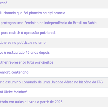
araná
lucionária que foi pioneira na diplomacia
ca protagonismo feminino na Independência do Brasil na Bahia
ara resistir à opressão patriarcal
ulheres na política e no amor
va é restaurado 46 anos depois
ulher representa luta por direitos
omemora centenário
her a assumir o Comando de uma Unidade Aérea na história da FAB
mã Ulrike Meinhof
rio em aulas e livros a partir de 2025