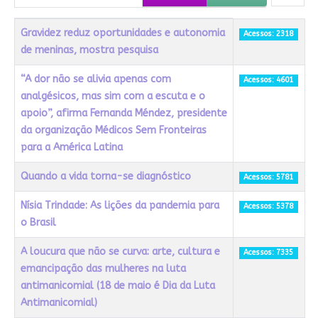
Título
Acessos
Gravidez reduz oportunidades e autonomia
Acessos: 2318
de meninas, mostra pesquisa
“A dor não se alivia apenas com
Acessos: 4601
analgésicos, mas sim com a escuta e o
apoio”, afirma Fernanda Méndez, presidente
da organização Médicos Sem Fronteiras
para a América Latina
Quando a vida torna-se diagnóstico
Acessos: 5781
Nísia Trindade: As lições da pandemia para
Acessos: 5378
o Brasil
A loucura que não se curva: arte, cultura e
Acessos: 7335
emancipação das mulheres na luta
antimanicomial (18 de maio é Dia da Luta
Antimanicomial)