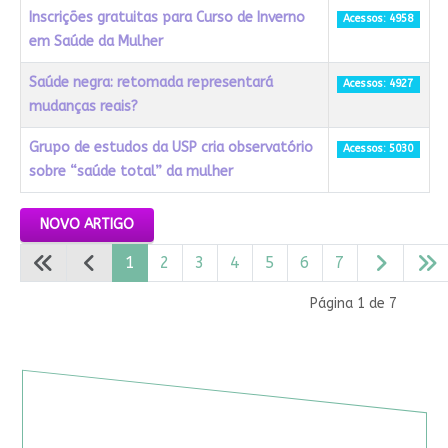
Inscrições gratuitas para Curso de Inverno
Acessos: 4958
em Saúde da Mulher
Saúde negra: retomada representará
Acessos: 4927
mudanças reais?
Grupo de estudos da USP cria observatório
Acessos: 5030
sobre “saúde total” da mulher
Artigos
NOVO ARTIGO
1
2
3
4
5
6
7
Página 1 de 7