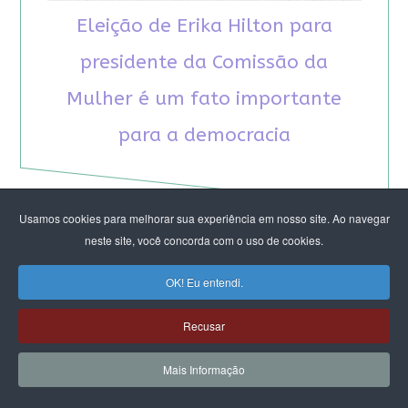
Eleição de Erika Hilton para
presidente da Comissão da
Mulher é um fato importante
para a democracia
Usamos cookies para melhorar sua experiência em nosso site. Ao navegar
neste site, você concorda com o uso de cookies.
RECOMENDAMOS A LEITURA
OK! Eu entendi.
Recusar
August Nimtz prova que marxismo e
antirracismo são indissociáveis na luta
Mais Informação
anticapitalista
Rap transfeminista radical argentino na FLIPEI