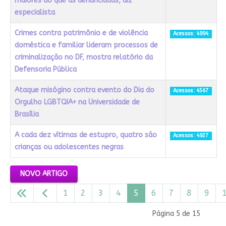
maiores do que as denunciadas, diz
especialista
Crimes contra patrimônio e de violência
Acessos: 4994
doméstica e familiar lideram processos de
criminalização no DF, mostra relatório da
Defensoria Pública
Ataque misógino contra evento do Dia do
Acessos: 4567
Orgulho LGBTQIA+ na Universidade de
Brasília
A cada dez vítimas de estupro, quatro são
Acessos: 4927
crianças ou adolescentes negras
Artigos
NOVO ARTIGO
1
2
3
4
5
6
7
8
9
Página 5 de 15