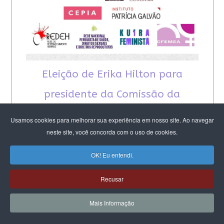
Eleição de Erika Hilton para
presidente da Comissão da
Mulher é um fato importante
Usamos cookies para melhorar sua experiência em nosso site. Ao navegar
neste site, você concorda com o uso de cookies.
para a democracia
OK! Eu entendi.
Recusar
Mais Informação
RECOMENDAMOS A LEITURA