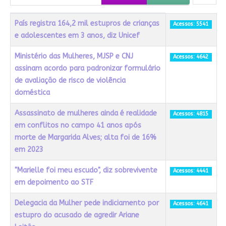
Título
Acessos
País registra 164,2 mil estupros de crianças
Acessos: 5541
e adolescentes em 3 anos, diz Unicef
Ministério das Mulheres, MJSP e CNJ
Acessos: 4642
assinam acordo para padronizar formulário
de avaliação de risco de violência
doméstica
Assassinato de mulheres ainda é realidade
Acessos: 4815
em conflitos no campo 41 anos após
morte de Margarida Alves; alta foi de 16%
em 2023
"Marielle foi meu escudo", diz sobrevivente
Acessos: 4441
em depoimento ao STF
Delegacia da Mulher pede indiciamento por
Acessos: 4641
estupro do acusado de agredir Ariane