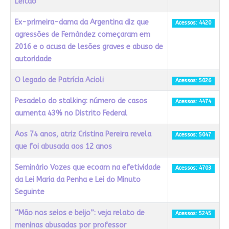
Leitão
Ex-primeira-dama da Argentina diz que
Acessos: 4420
agressões de Fernández começaram em
2016 e o acusa de lesões graves e abuso de
autoridade
O legado de Patrícia Acioli
Acessos: 5026
Pesadelo do stalking: número de casos
Acessos: 4474
aumenta 43% no Distrito Federal
Aos 74 anos, atriz Cristina Pereira revela
Acessos: 5047
que foi abusada aos 12 anos
Seminário Vozes que ecoam na efetividade
Acessos: 4703
da Lei Maria da Penha e Lei do Minuto
Seguinte
“Mão nos seios e beijo”: veja relato de
Acessos: 5245
meninas abusadas por professor