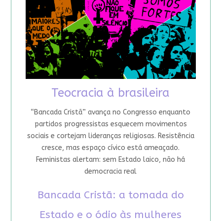
Teocracia à brasileira
“Bancada Cristã” avança no Congresso enquanto
partidos progressistas esquecem movimentos
sociais e cortejam lideranças religiosas. Resistência
cresce, mas espaço cívico está ameaçado.
Feministas alertam: sem Estado laico, não há
democracia real
Bancada Cristã: a tomada do
Estado e o ódio às mulheres