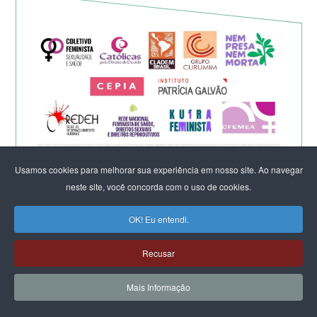
Usamos cookies para melhorar sua experiência em nosso site. Ao navegar
Eleição de Erika Hilton para
neste site, você concorda com o uso de cookies.
presidente da Comissão da
OK! Eu entendi.
Mulher é um fato importante
Recusar
para a democracia
Mais Informação