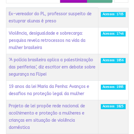
Título
Acessos
Ex-vereador do PL, professor suspeito de
Acessos: 1705
estuprar alunas é preso
Violência, desigualdade e sobrecarga:
Acessos: 1746
pesquisa revela retrocessos na vida da
mulher brasileira
‘A polícia brasileira aplica a palestinização
Acessos: 1856
das periferias’, diz escritor em debate sobre
segurança na Flipei
19 anos da lei Maria da Penha: Avanços e
Acessos: 1995
desafios na proteção legal da mulher
Projeto de lei propõe rede nacional de
Acessos: 1825
acolhimento e proteção a mulheres e
crianças em situação de violência
doméstica