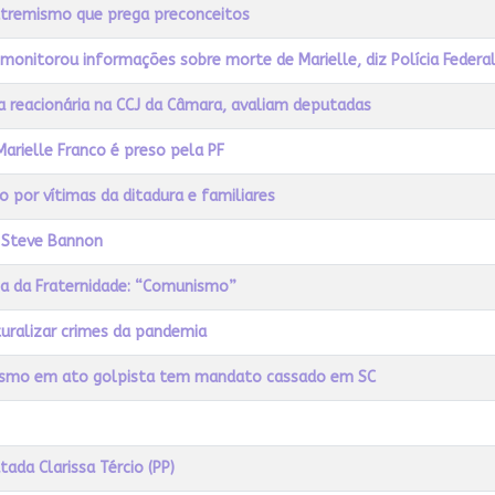
 extremismo que prega preconceitos
a monitorou informações sobre morte de Marielle, diz Polícia Federa
a reacionária na CCJ da Câmara, avaliam deputadas
rielle Franco é preso pela PF
o por vítimas da ditadura e familiares
e Steve Bannon
ha da Fraternidade: “Comunismo”
uralizar crimes da pandemia
zismo em ato golpista tem mandato cassado em SC
ada Clarissa Tércio (PP)