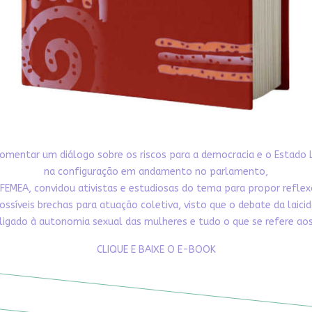
omentar um diálogo sobre os riscos para a democracia e o Estado 
na configuração em andamento no parlamento,
FEMEA, convidou ativistas e estudiosas do tema para propor refle
ossíveis brechas para atuação coletiva, visto que o debate da laici
ligado à autonomia sexual das mulheres e tudo o que se refere aos 
CLIQUE E BAIXE O E-BOOK