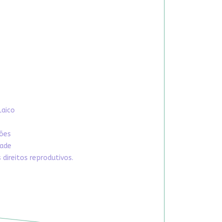
Laico
xões
dade
direitos reprodutivos.