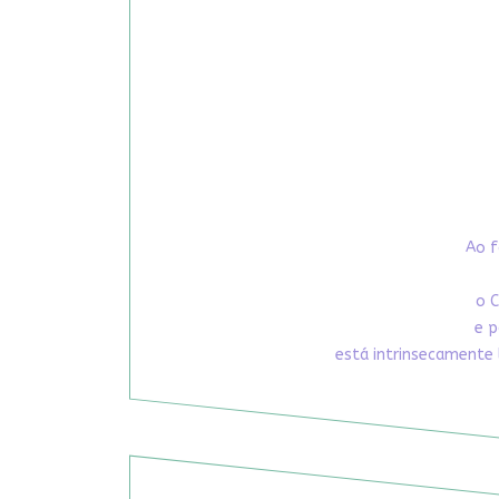
Ao f
o C
e p
está intrinsecamente 