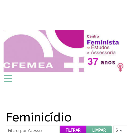
Feminicídio
Filtro por Acesso
Mostrar #
FILTRAR
LIMPAR