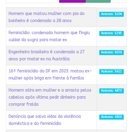
Título
Acessos
Homem que matou mulher com pia do
Acessos: 5206
banheiro é condenado a 28 anos
Feminicídio: condenado homem que fingiu
Acessos: 5295
cuidar da sogra para matar ex
Engenheiro brasileiro é condenado a 27
Acessos: 6150
anos por matar ex na Austrália
16º feminicídio do DF em 2023: matou ex-
Acessos: 5611
mulher após briga em frente à família
Homem atira em mulher e a arrasta pelos
Acessos: 4873
cabelos após vítima pedir dinheiro para
comprar fralda
Denúncia que salva vidas da violência
Acessos: 4920
doméstica e do feminicídio