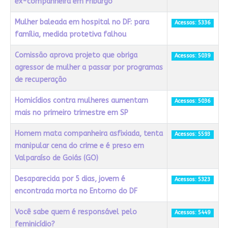
ex-companheira em Friburgo
Mulher baleada em hospital no DF: para
Acessos: 5336
família, medida protetiva falhou
Comissão aprova projeto que obriga
Acessos: 5039
agressor de mulher a passar por programas
de recuperação
Homicídios contra mulheres aumentam
Acessos: 5036
mais no primeiro trimestre em SP
Homem mata companheira asfixiada, tenta
Acessos: 5593
manipular cena do crime e é preso em
Valparaíso de Goiás (GO)
Desaparecida por 5 dias, jovem é
Acessos: 5323
encontrada morta no Entorno do DF
Você sabe quem é responsável pelo
Acessos: 5449
feminicídio?