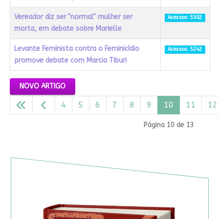
Vereador diz ser "normal" mulher ser
Acessos: 5302
morta, em debate sobre Marielle
Levante Feminista contra o Feminicídio
Acessos: 5242
promove debate com Marcia Tiburi
Artigos
NOVO ARTIGO
4
5
6
7
8
9
10
11
12
Página 10 de 13