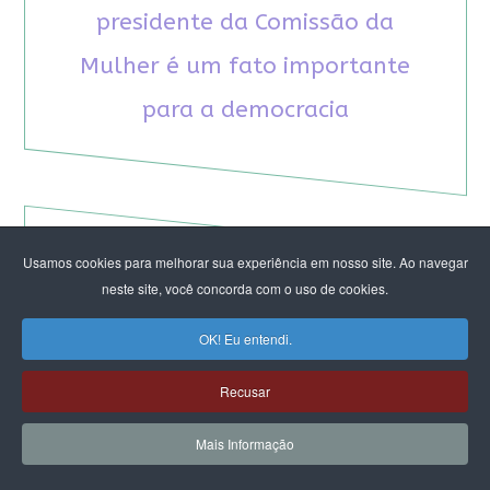
presidente da Comissão da
Mulher é um fato importante
para a democracia
Usamos cookies para melhorar sua experiência em nosso site. Ao navegar
RECOMENDAMOS A LEITURA
neste site, você concorda com o uso de cookies.
OK! Eu entendi.
August Nimtz prova que marxismo e
antirracismo são indissociáveis na luta
Recusar
anticapitalista
Rap transfeminista radical argentino na FLIPEI
Mais Informação
Quem tem medo dos corpos trans?
Projetos de proteção às mulheres travados no