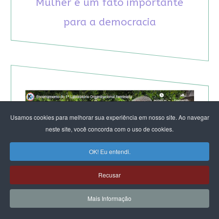
Mulher é um fato importante
para a democracia
Usamos cookies para melhorar sua experiência em nosso site. Ao navegar
neste site, você concorda com o uso de cookies.
OK! Eu entendi.
Recusar
Mais Informação
TV KIRIMURÊ NO ENCERRAMENTO DO LABORATÓRIO
DE SALVADOR