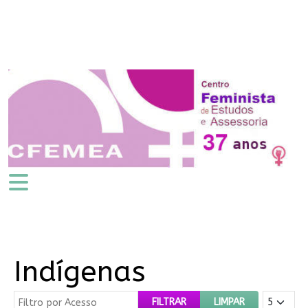
Indígenas
Filtro por Acesso
Mostrar #
FILTRAR
LIMPAR