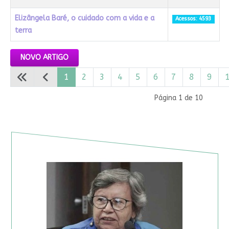
Elizângela Baré, o cuidado com a vida e a
Acessos: 4593
terra
Artigos
NOVO ARTIGO
1
2
3
4
5
6
7
8
9
Página 1 de 10