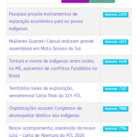
Título
Acessos
Pesquisa propõe instrumentos de
Acessos: 2259
reparação econômica para os povos
indígenas
Mulheres Guarani-Caiouá realizam grande
Acessos: 4313
assembleia em Mato Grosso do Sul
Tortura e morte de indígenas viram rotina
Acessos: 5438
no MS, epicentro de conflitos fundiários no
Brasil
Territórios livres de exploração,
Acessos: 7107
venceremos! Carta final do 22º ATL
Organizações acusam Congresso de
Acessos: 7889
desrespeitar direitos dos indígenas
Nosso acampamento, expressão da nossa
Acessos: 7784
luta – Carta de Abertura do ATL 2026