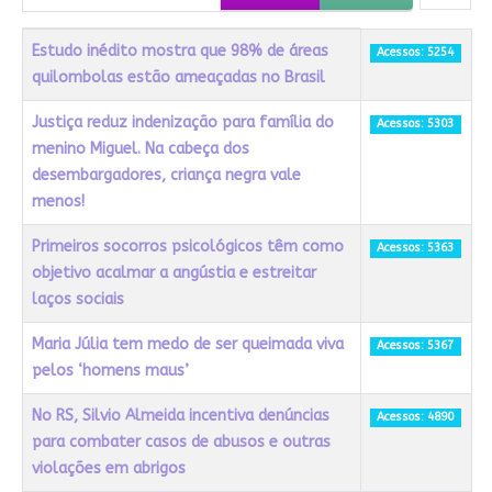
Título
Acessos
Estudo inédito mostra que 98% de áreas
Acessos: 5254
quilombolas estão ameaçadas no Brasil
Justiça reduz indenização para família do
Acessos: 5303
menino Miguel. Na cabeça dos
desembargadores, criança negra vale
menos!
Primeiros socorros psicológicos têm como
Acessos: 5363
objetivo acalmar a angústia e estreitar
laços sociais
Maria Júlia tem medo de ser queimada viva
Acessos: 5367
pelos ‘homens maus’
No RS, Silvio Almeida incentiva denúncias
Acessos: 4890
para combater casos de abusos e outras
violações em abrigos