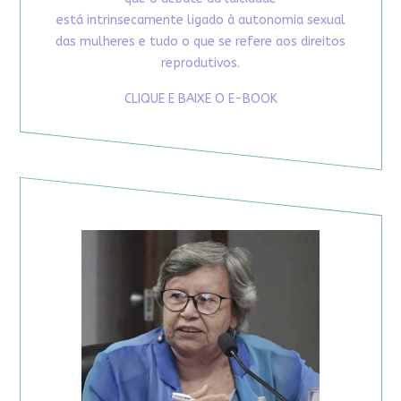
está intrinsecamente ligado à autonomia sexual
das mulheres e tudo o que se refere aos direitos
reprodutivos.
CLIQUE E BAIXE O E-BOOK