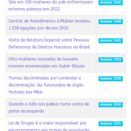
Seis em 100 mulheres do país enfrentavam
Acessos: 5363
extrema pobreza em 2022
Central de Atendimento à Mulher recebeu
Acessos: 5489
1.558 ligações por dia em 2023
Visita da Relatora Especial sobre Pessoas
Acessos: 5491
Defensoras de Direitos Humanos ao Brasil
Oito mulheres acusadas de bruxaria
Acessos: 5350
morrem envenenadas em Guiné-Bissau
'Fomos discriminadas por combater a
Acessos: 5303
discriminação', diz funcionária de órgão
fechado por Milei
Quando o ódio aos judeus toma conta de
Acessos: 5500
parte da esquerda
Lei de Drogas é a maior responsável por
Acessos: 5325
encarceramento em massa da população