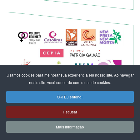
Usamos cookies para melhorar sua experiência em nosso site. Ao navegar
neste site, você concorda com o uso de cookies.
Eleição de Erika Hilton para
OK! Eu entendi.
presidente da Comissão da
Recusar
Mulher é um fato importante
Mais Informação
para a democracia