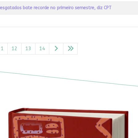
esgatados bate recorde no primeiro semestre, diz CPT
11
12
13
14