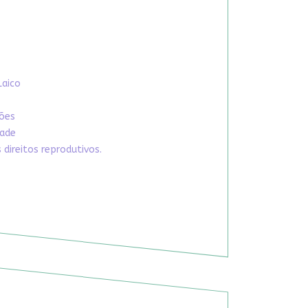
Laico
xões
dade
direitos reprodutivos.