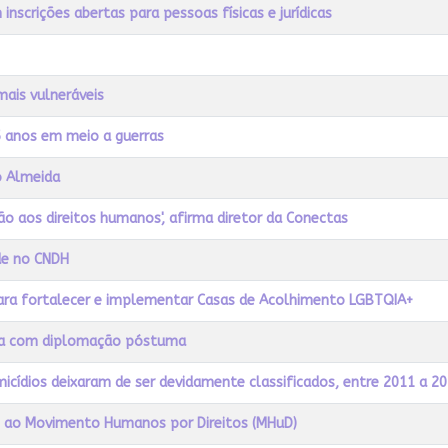
nscrições abertas para pessoas físicas e jurídicas
mais vulneráveis
5 anos em meio a guerras
io Almeida
 aos direitos humanos', afirma diretor da Conectas
de no CNDH
ara fortalecer e implementar Casas de Acolhimento LGBTQIA+
ura com diplomação póstuma
micídios deixaram de ser devidamente classificados, entre 2011 a 2
j ao Movimento Humanos por Direitos (MHuD)