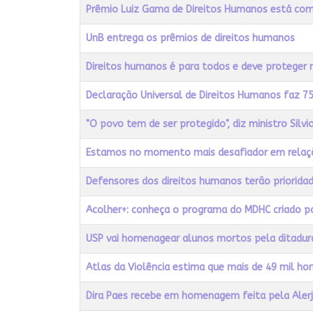
Título
Acessos
Prêmio Luiz Gama de Direitos Humanos está com i
UnB entrega os prêmios de direitos humanos
Direitos humanos é para todos e deve proteger 
Declaração Universal de Direitos Humanos faz 7
"O povo tem de ser protegido", diz ministro Silv
Estamos no momento mais desafiador em relação
Defensores dos direitos humanos terão priorida
Acolher+: conheça o programa do MDHC criado p
USP vai homenagear alunos mortos pela ditad
Atlas da Violência estima que mais de 49 mil ho
Dira Paes recebe em homenagem feita pela Aler