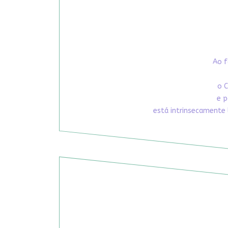
Ao f
o C
e p
está intrinsecamente 