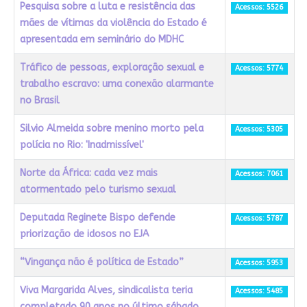
Pesquisa sobre a luta e resistência das
Acessos: 5526
mães de vítimas da violência do Estado é
apresentada em seminário do MDHC
Tráfico de pessoas, exploração sexual e
Acessos: 5774
trabalho escravo: uma conexão alarmante
no Brasil
Silvio Almeida sobre menino morto pela
Acessos: 5305
polícia no Rio: 'Inadmissível'
Norte da África: cada vez mais
Acessos: 7061
atormentado pelo turismo sexual
Deputada Reginete Bispo defende
Acessos: 5787
priorização de idosos no EJA
“Vingança não é política de Estado”
Acessos: 5953
Viva Margarida Alves, sindicalista teria
Acessos: 5485
completado 90 anos no último sábado