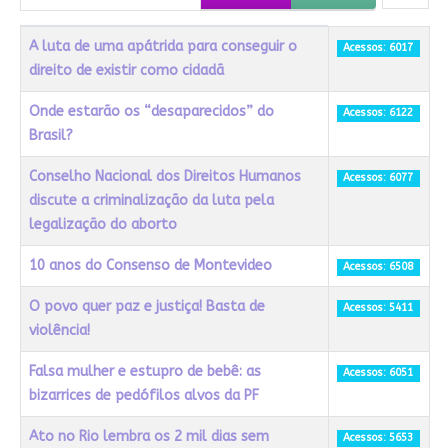
Título
Acessos
A luta de uma apátrida para conseguir o
Acessos: 6017
direito de existir como cidadã
Onde estarão os “desaparecidos” do
Acessos: 6122
Brasil?
Conselho Nacional dos Direitos Humanos
Acessos: 6077
discute a criminalização da luta pela
legalização do aborto
10 anos do Consenso de Montevideo
Acessos: 6508
O povo quer paz e justiça! Basta de
Acessos: 5411
violência!
Falsa mulher e estupro de bebê: as
Acessos: 6051
bizarrices de pedófilos alvos da PF
Ato no Rio lembra os 2 mil dias sem
Acessos: 5653