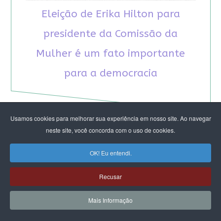
Eleição de Erika Hilton para
presidente da Comissão da
Mulher é um fato importante
para a democracia
Usamos cookies para melhorar sua experiência em nosso site. Ao navegar
neste site, você concorda com o uso de cookies.
RECOMENDAMOS A LEITURA
OK! Eu entendi.
Recusar
August Nimtz prova que marxismo e
antirracismo são indissociáveis na luta
Mais Informação
anticapitalista
Rap transfeminista radical argentino na FLIPEI