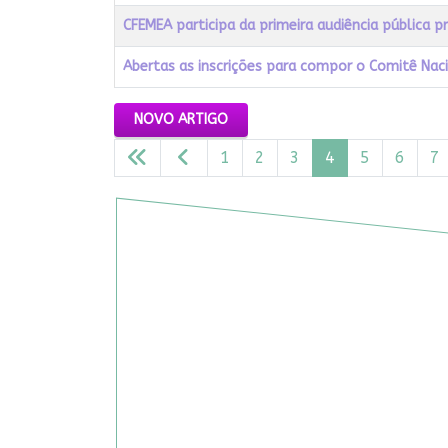
CFEMEA participa da primeira audiência pública
Abertas as inscrições para compor o Comitê Nac
Artigos
NOVO ARTIGO
1
2
3
4
5
6
7