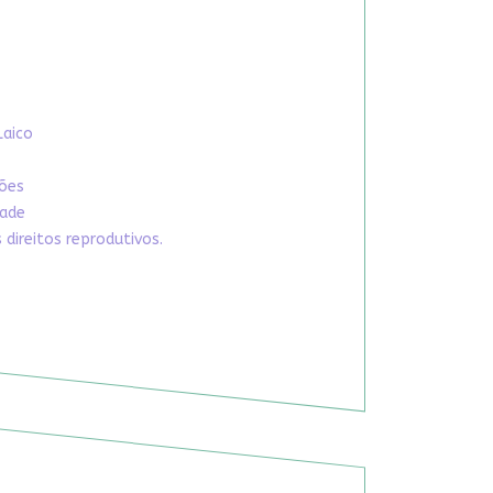
Laico
xões
dade
direitos reprodutivos.