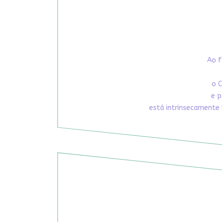
Ao f
o C
e p
está intrinsecamente 