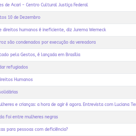
s de Acari - Centro Cultural Justiça Federal
 atos 10 de Dezembro
 direitos humanos é ineficiente, diz Jurema Werneck
eiroz são condenados por execução da vereadora
tado pela Gestos, é lançada em Brasília
dar refugiados
ireitos Humanos
solidárias
heres e crianças: a hora de agir é agora. Entrevista com Luciana T
da foi entre mulheres negras
cas para pessoas com deficiência?