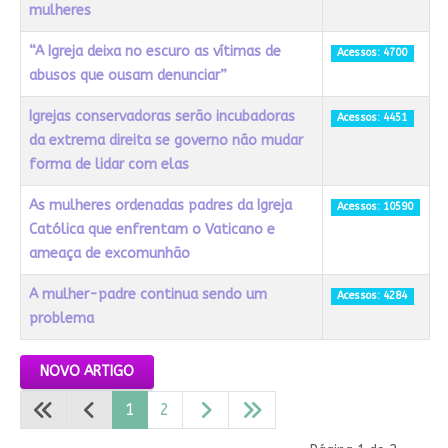
mulheres
“A Igreja deixa no escuro as vítimas de
Acessos: 4700
abusos que ousam denunciar”
Igrejas conservadoras serão incubadoras
Acessos: 4451
da extrema direita se governo não mudar
forma de lidar com elas
As mulheres ordenadas padres da Igreja
Acessos: 10590
Católica que enfrentam o Vaticano e
ameaça de excomunhão
A mulher-padre continua sendo um
Acessos: 4284
problema
Artigos
NOVO ARTIGO
1
2