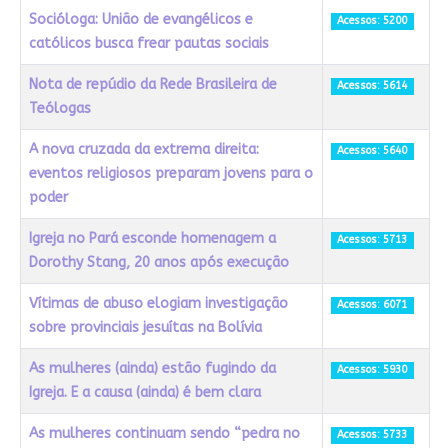
Socióloga: União de evangélicos e
Acessos: 5200
católicos busca frear pautas sociais
Nota de repúdio da Rede Brasileira de
Acessos: 5614
Teólogas
A nova cruzada da extrema direita:
Acessos: 5640
eventos religiosos preparam jovens para o
poder
Igreja no Pará esconde homenagem a
Acessos: 5713
Dorothy Stang, 20 anos após execução
Vítimas de abuso elogiam investigação
Acessos: 6071
sobre provinciais jesuítas na Bolívia
As mulheres (ainda) estão fugindo da
Acessos: 5930
Igreja. E a causa (ainda) é bem clara
As mulheres continuam sendo “pedra no
Acessos: 5733