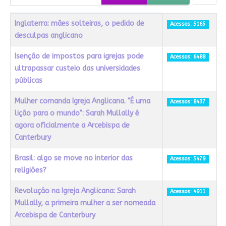
Título
Acessos
Inglaterra: mães solteiras, o pedido de
Acessos: 5165
desculpas anglicano
Isenção de impostos para igrejas pode
Acessos: 6488
ultrapassar custeio das universidades
públicas
Mulher comanda Igreja Anglicana. "É uma
Acessos: 8437
lição para o mundo": Sarah Mullally é
agora oficialmente a Arcebispa de
Canterbury
Brasil: algo se move no interior das
Acessos: 5479
religiões?
Revolução na Igreja Anglicana: Sarah
Acessos: 4911
Mullally, a primeira mulher a ser nomeada
Arcebispa de Canterbury