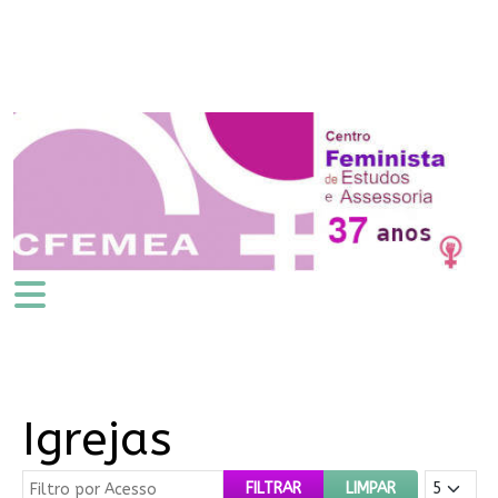
Igrejas
Filtro por Acesso
Mostrar #
FILTRAR
LIMPAR