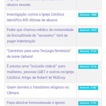
abusos sexuais
Investigação contra a Igreja Católica
Acessos: 4986
identifica 600 vítimas de abusos
Padre que chamou médico da maternidade
Acessos: 4910
da Encruzilhada de “assassino” terá de
pagar indenização
"Caminhos para uma Teologia Feminista"
Acessos: 5560
de Ivone Gebara!
É preciso uma “inclusão radical” para
Acessos: 5246
mulheres, pessoas LGBT e outros na Igreja
Católica. Artigo de Robert W. McElroy
Quem domina o fanatismo religioso na
Acessos: 5092
Câmara
Papa absolve homossexuais e ignora
Acessos: 4794