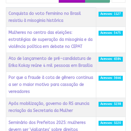
Título
Acessos
Conquista do voto feminino no Brasil
Acessos: 1127
resistiu à misoginia histórica
Mulheres no centro das eleições:
Acessos: 5475
estratégias de superação da misoginia e da
violência política em debate no CEPAT
Ato de lançamento de pré-candidatura de
Acessos: 6584
Erika Kokay reúne 4 mil pessoas em Brasília
Por que a fraude à cota de gênero continua
Acessos: 3646
a ser o maior motivo para cassação de
vereadores
Após mobilização, governo do RS anuncia
Acessos: 3238
recriação da Secretaria da Mulher
Seminário dos Prefeitos 2025: mulheres
Acessos: 3220
devem ser 'vigilantes' sobre direitos