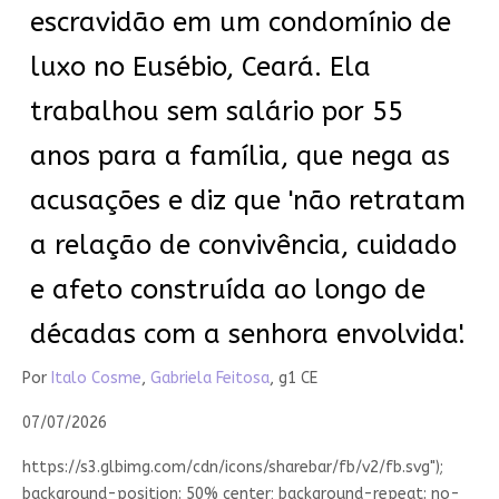
escravidão em um condomínio de
luxo no Eusébio, Ceará. Ela
trabalhou sem salário por 55
anos para a família, que nega as
acusações e diz que 'não retratam
a relação de convivência, cuidado
e afeto construída ao longo de
décadas com a senhora envolvida'.
Por
Italo Cosme
,
Gabriela Feitosa
, g1 CE
07/07/2026
https://s3.glbimg.com/cdn/icons/sharebar/fb/v2/fb.svg");
background-position: 50% center; background-repeat: no-