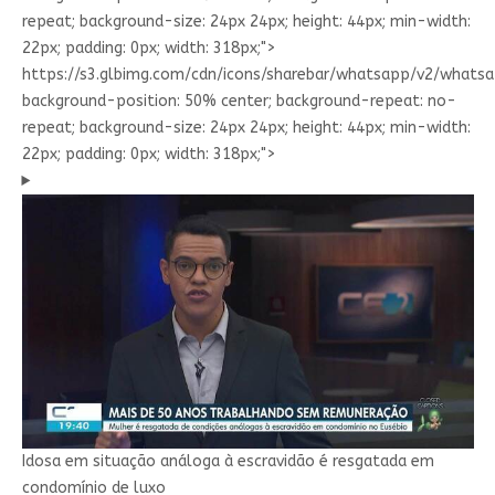
repeat; background-size: 24px 24px; height: 44px; min-width:
22px; padding: 0px; width: 318px;">
https://s3.glbimg.com/cdn/icons/sharebar/whatsapp/v2/whatsap
background-position: 50% center; background-repeat: no-
repeat; background-size: 24px 24px; height: 44px; min-width:
22px; padding: 0px; width: 318px;">
Idosa em situação análoga à escravidão é resgatada em
condomínio de luxo