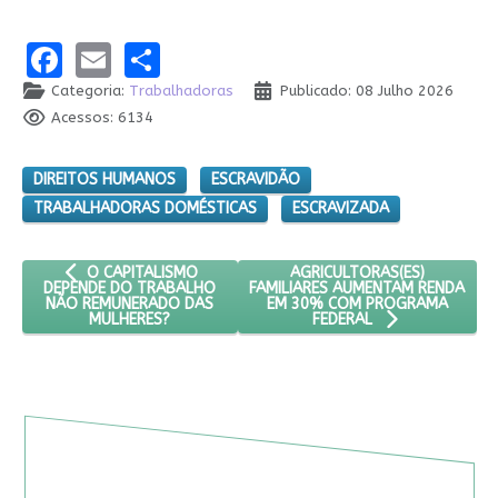
Facebook
Email
Share
Categoria:
Trabalhadoras
Publicado: 08 Julho 2026
Acessos: 6134
DIREITOS HUMANOS
ESCRAVIDÃO
TRABALHADORAS DOMÉSTICAS
ESCRAVIZADA
ARTIGO ANTERIOR: O CAPITALISMO DEPENDE DO TRABALHO
PRÓXIMO ARTIGO: AGRICULT
AGRICULTORAS(ES)
O CAPITALISMO
FAMILIARES AUMENTAM RENDA
DEPENDE DO TRABALHO
EM 30% COM PROGRAMA
NÃO REMUNERADO DAS
MULHERES?
FEDERAL