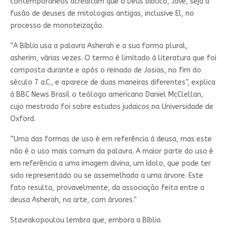
contemporâneos acreditam que o Deus bíblico, Javé, seja a
fusão de deuses de mitologias antigas, inclusive El, no
processo de monoteização.
“A Bíblia usa a palavra Asherah e a sua forma plural,
asherim, várias vezes. O termo é limitado à literatura que foi
composta durante e após o reinado de Josias, no fim do
século 7 a.C., e aparece de duas maneiras diferentes”, explica
à BBC News Brasil o teólogo americano Daniel McClellan,
cujo mestrado foi sobre estudos judaicos na Universidade de
Oxford.
“Uma das formas de uso é em referência à deusa, mas este
não é o uso mais comum da palavra. A maior parte do uso é
em referência a uma imagem divina, um ídolo, que pode ter
sido representado ou se assemelhado a uma árvore. Este
fato resulta, provavelmente, da associação feita entre a
deusa Asherah, na arte, com árvores.”
Stavrakopoulou lembra que, embora a Bíblia