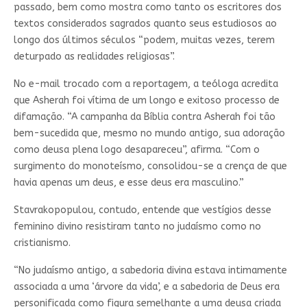
passado, bem como mostra como tanto os escritores dos
textos considerados sagrados quanto seus estudiosos ao
longo dos últimos séculos “podem, muitas vezes, terem
deturpado as realidades religiosas”.
No e-mail trocado com a reportagem, a teóloga acredita
que Asherah foi vítima de um longo e exitoso processo de
difamação. “A campanha da Bíblia contra Asherah foi tão
bem-sucedida que, mesmo no mundo antigo, sua adoração
como deusa plena logo desapareceu”, afirma. “Com o
surgimento do monoteísmo, consolidou-se a crença de que
havia apenas um deus, e esse deus era masculino.”
Stavrakopopulou, contudo, entende que vestígios desse
feminino divino resistiram tanto no judaísmo como no
cristianismo.
“No judaísmo antigo, a sabedoria divina estava intimamente
associada a uma ‘árvore da vida’, e a sabedoria de Deus era
personificada como figura semelhante a uma deusa criada