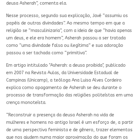
deusa Asherah”, comenta ela.
Nesse processo, segundo sua explicação, Javé “assumiu os
papéis de outras divindades”. Ao mesmo tempo em que a
religião se “masculinizaria”, com a ideia de que “havia apenas
um deus, e ele era homem”, Asherah passou a ser tratada
como “uma divindade falsa ou ilegítima” e sua adoração
passou a ser tachada como “primitiva”.
Em artigo intitulado "Asherah: a deusa proibida", publicado
em 2007 na Revista Aulas, da Universidade Estadual de
Campinas (Unicamp), a teóloga Ana Luisa Alves Cordeiro
explica como apagamento de Asherah se deu durante o
processo de transformação das religiões politeístas em uma
crença monoteísta.
“Reconstruir a presença da deusa Asherah na vida de
mulheres e homens no antigo Israel é um esforço de, a partir
de uma perspectiva feminista e de gênero, trazer elementos
que nos ajudem numa maior aproximação do que foram os