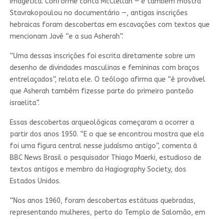
imagética. Conforme conta McClellan — e também mostra
Stavrakopoulou no documentário —, antigas inscrições
hebraicas foram descobertas em escavações com textos que
mencionam Javé “e a sua Asherah”.
“Uma dessas inscrições foi escrita diretamente sobre um
desenho de divindades masculinas e femininas com braços
entrelaçados”, relata ele. O teólogo afirma que “é provável
que Asherah também fizesse parte do primeiro panteão
israelita”.
Essas descobertas arqueológicas começaram a ocorrer a
partir dos anos 1950. “E o que se encontrou mostra que ela
foi uma figura central nesse judaísmo antigo”, comenta à
BBC News Brasil o pesquisador Thiago Maerki, estudioso de
textos antigos e membro da Hagiography Society, dos
Estados Unidos.
“Nos anos 1960, foram descobertas estátuas quebradas,
representando mulheres, perto do Templo de Salomão, em