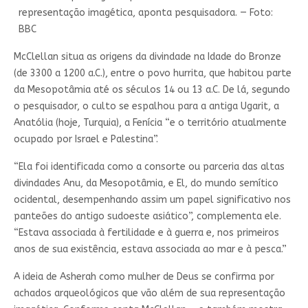
representação imagética, aponta pesquisadora. — Foto:
BBC
McClellan situa as origens da divindade na Idade do Bronze
(de 3300 a 1200 a.C.), entre o povo hurrita, que habitou parte
da Mesopotâmia até os séculos 14 ou 13 a.C. De lá, segundo
o pesquisador, o culto se espalhou para a antiga Ugarit, a
Anatólia (hoje, Turquia), a Fenícia “e o território atualmente
ocupado por Israel e Palestina”.
“Ela foi identificada como a consorte ou parceria das altas
divindades Anu, da Mesopotâmia, e El, do mundo semítico
ocidental, desempenhando assim um papel significativo nos
panteões do antigo sudoeste asiático”, complementa ele.
“Estava associada à fertilidade e à guerra e, nos primeiros
anos de sua existência, estava associada ao mar e à pesca.”
A ideia de Asherah como mulher de Deus se confirma por
achados arqueológicos que vão além de sua representação