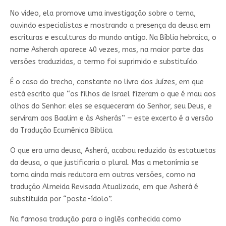
No vídeo, ela promove uma investigação sobre o tema,
ouvindo especialistas e mostrando a presença da deusa em
escrituras e esculturas do mundo antigo. Na Bíblia hebraica, o
nome Asherah aparece 40 vezes, mas, na maior parte das
versões traduzidas, o termo foi suprimido e substituído.
É o caso do trecho, constante no livro dos Juízes, em que
está escrito que “os filhos de Israel fizeram o que é mau aos
olhos do Senhor: eles se esqueceram do Senhor, seu Deus, e
serviram aos Baalim e às Asherás” — este excerto é a versão
da Tradução Ecumênica Bíblica.
O que era uma deusa, Asherá, acabou reduzido às estatuetas
da deusa, o que justificaria o plural. Mas a metonímia se
torna ainda mais redutora em outras versões, como na
tradução Almeida Revisada Atualizada, em que Asherá é
substituída por “poste-ídolo”.
Na famosa tradução para o inglês conhecida como