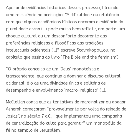
Apesar de evidências históricas desses processo, há ainda
uma resistência na aceitação. “A dificuldade ou relutância
com que alguns acadêmicos bíblicos encaram a evidência da
pluralidade divina (…) pode muito bem refletir, em parte, um
choque cultural ou um desconforto decorrente das
preferências religiosas e filosóficas das tradições
intelectuais ocidentais (…)”, escreve Stavrakopoulou, no
capítulo que assina do livro "The Bible and the feminism".
“O próprio conceito de um ‘Deus’ monoteísta e
transcendente, que continua a dominar o discurso cultural
ocidental, é o de uma divindade única e solitária de
desempenho e envolvimento ‘macro-religioso’ (…).”
McClellan conta que as tentativas de marginalizar ou apagar
Asherah começaram “provavelmente por volta do reinado de
Josias”, no século 7 a.C., “que implementou uma campanha
de centralização do culto para garantir” um monopólio da
fé no templo de Jerusalém.