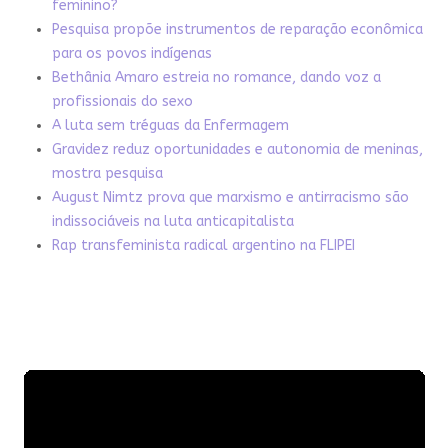
feminino?
Pesquisa propõe instrumentos de reparação econômica
para os povos indígenas
Bethânia Amaro estreia no romance, dando voz a
profissionais do sexo
A luta sem tréguas da Enfermagem
Gravidez reduz oportunidades e autonomia de meninas,
mostra pesquisa
August Nimtz prova que marxismo e antirracismo são
indissociáveis na luta anticapitalista
Rap transfeminista radical argentino na FLIPEI