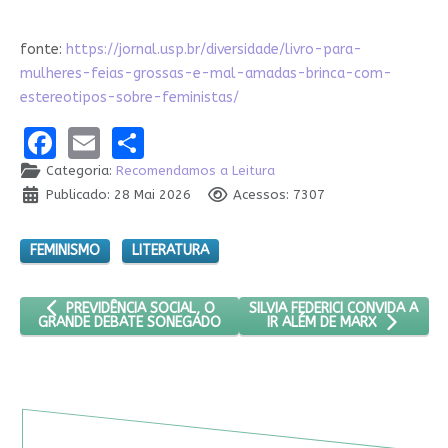
fonte:
https://jornal.usp.br/diversidade/livro-para-
mulheres-feias-grossas-e-mal-amadas-brinca-com-
estereotipos-sobre-feministas/
Facebook
Email
Share
Categoria:
Recomendamos a Leitura
Publicado: 28 Mai 2026
Acessos: 7307
FEMINISMO
LITERATURA
ARTIGO ANTERIOR: PREVIDÊNCIA SOCIAL, O GRANDE DEBATE 
PRÓXIMO ARTIGO: SILVIA FEDER
SILVIA FEDERICI CONVIDA A
PREVIDÊNCIA SOCIAL, O
GRANDE DEBATE SONEGADO
IR ALÉM DE MARX