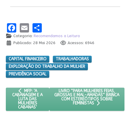
Facebook
Email
Share
Categoria:
Recomendamos a Leitura
Publicado: 28 Mai 2026
Acessos: 6946
CAPITAL FINANCEIRO
TRABALHADORAS
EXPLORAÇÃO DO TRABALHO DA MULHER
PREVIDÊNCIA SOCIAL
ARTIGO ANTERIOR: MFP: ‘A CABANAGEM E A LUTA DAS MULH
PRÓXIMO ARTIGO: LIVRO “PARA MULH
LIVRO “PARA MULHERES FEIAS,
MFP: ‘A
GROSSAS E MAL-AMADAS” BRINCA
CABANAGEM E A
COM ESTEREÓTIPOS SOBRE
LUTA DAS
MULHERES
FEMINISTAS
CABANAS’