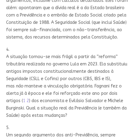
argumentos, inclusive com cálculos detalhados. Eles foram
além: apontaram que a dívida real é a do Estado brasileiro
com a Previdência e o embrião de Estado Social criado pela
Constituição de 1988. A Seguridade Social (que inclui Saúde)
foi sempre sub-financiada, com o não-transferência, ao
sistema, dos recursos determinados pela Constituição.
4.
A situação tornou-se mais frágil a partir da “reforma”
tributária realizada no governo Lula em 2023. Ela substituiu
antigos impostos constitucionalmente destinados à
Seguridade (CSLL e Cofins) por outros (CBS, IBS e IS),
mas
não
manteve a vinculação obrigatória. Fagnani fez o
alerta já à época e ele foi reforçado este ano por dois
artigos (
1
2
) dos economista e Evilásio Salvador e Michele
Burginski. Qual a situação real da Previdência (e também da
Saúde) após estas mudanças?
5.
Um segundo argumento dos anti-Previdência, sempre