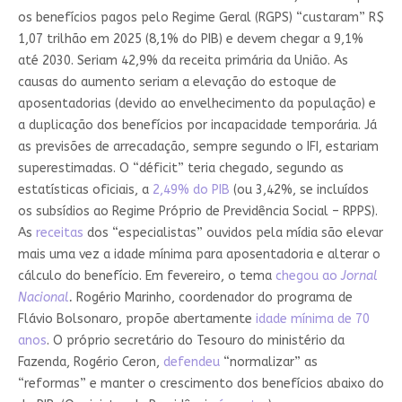
os benefícios pagos pelo Regime Geral (RGPS) “custaram” R$
1,07 trilhão em 2025 (8,1% do PIB) e devem chegar a 9,1%
até 2030. Seriam 42,9% da receita primária da União. As
causas do aumento seriam a elevação do estoque de
aposentadorias (devido ao envelhecimento da população) e
a duplicação dos benefícios por incapacidade temporária. Já
as previsões de arrecadação, sempre segundo o IFI, estariam
superestimadas. O “déficit” teria chegado, segundo as
estatísticas oficiais, a
2,49% do PIB
(ou 3,42%, se incluídos
os subsídios ao Regime Próprio de Previdência Social – RPPS).
As
receitas
dos “especialistas” ouvidos pela mídia são elevar
mais uma vez a idade mínima para aposentadoria e alterar o
cálculo do benefício. Em fevereiro, o tema
chegou ao
Jornal
Nacional
.
Rogério Marinho, coordenador do programa de
Flávio Bolsonaro, propõe abertamente
idade mínima de 70
anos
. O próprio secretário do Tesouro do ministério da
Fazenda, Rogério Ceron,
defendeu
“normalizar” as
“reformas” e manter o crescimento dos benefícios abaixo do