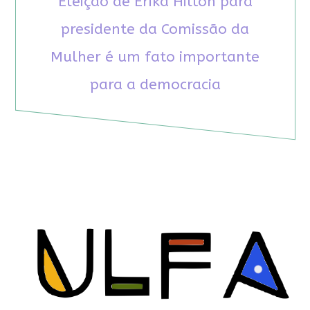
Eleição de Erika Hilton para
presidente da Comissão da
Mulher é um fato importante
para a democracia