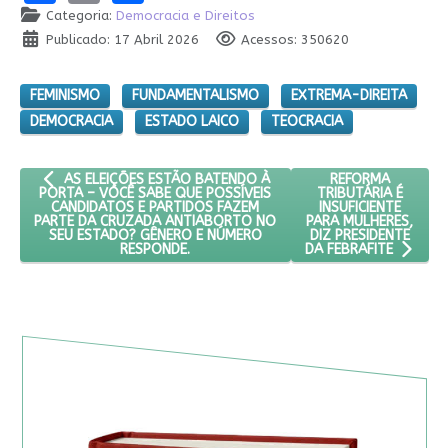
Categoria:
Democracia e Direitos
Publicado: 17 Abril 2026
Acessos: 350620
FEMINISMO
FUNDAMENTALISMO
EXTREMA-DIREITA
DEMOCRACIA
ESTADO LAICO
TEOCRACIA
ARTIGO ANTERIOR: AS ELEIÇÕES ESTÃO BATENDO À PORTA – 
PRÓXIMO ARTIGO: 
REFORMA
AS ELEIÇÕES ESTÃO BATENDO À
TRIBUTÁRIA É
PORTA – VOCÊ SABE QUE POSSÍVEIS
INSUFICIENTE
CANDIDATOS E PARTIDOS FAZEM
PARA MULHERES,
PARTE DA CRUZADA ANTIABORTO NO
DIZ PRESIDENTE
SEU ESTADO? GÊNERO E NÚMERO
RESPONDE.
DA FEBRAFITE