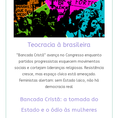
Teocracia à brasileira
“Bancada Cristã” avança no Congresso enquanto
partidos progressistas esquecem movimentos
sociais e cortejam lideranças religiosas. Resistência
cresce, mas espaço cívico está ameaçado.
Feministas alertam: sem Estado laico, não há
democracia real
Bancada Cristã: a tomada do
Estado e o ódio às mulheres