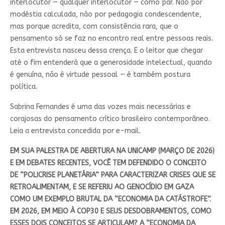
interlocutor — qualquer interlocutor — como par. Não por
modéstia calculada, não por pedagogia condescendente,
mas porque acredita, com consistência rara, que o
pensamento só se faz no encontro real entre pessoas reais.
Esta entrevista nasceu dessa crença. E o leitor que chegar
até o fim entenderá que a generosidade intelectual, quando
é genuína, não é virtude pessoal — é também postura
política.
Sabrina Fernandes é uma das vozes mais necessárias e
corajosas do pensamento crítico brasileiro contemporâneo.
Leia a entrevista concedida por e-mail.
EM SUA PALESTRA DE ABERTURA NA UNICAMP (MARÇO DE 2026)
E EM DEBATES RECENTES, VOCÊ TEM DEFENDIDO O CONCEITO
DE “POLICRISE PLANETÁRIA” PARA CARACTERIZAR CRISES QUE SE
RETROALIMENTAM, E SE REFERIU AO GENOCÍDIO EM GAZA
COMO UM EXEMPLO BRUTAL DA “ECONOMIA DA CATÁSTROFE”.
EM 2026, EM MEIO À COP30 E SEUS DESDOBRAMENTOS, COMO
ESSES DOIS CONCEITOS SE ARTICULAM? A “ECONOMIA DA