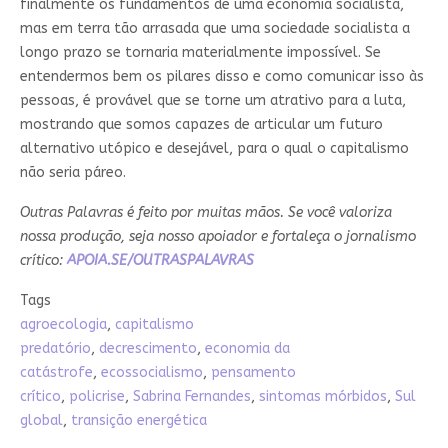
finalmente os fundamentos de uma economia socialista,
mas em terra tão arrasada que uma sociedade socialista a
longo prazo se tornaria materialmente impossível. Se
entendermos bem os pilares disso e como comunicar isso às
pessoas, é provável que se torne um atrativo para a luta,
mostrando que somos capazes de articular um futuro
alternativo utópico e desejável, para o qual o capitalismo
não seria páreo.
Outras Palavras é feito por muitas mãos. Se você valoriza
nossa produção, seja nosso apoiador e fortaleça o jornalismo
crítico:
APOIA.SE/OUTRASPALAVRAS
Tags
agroecologia
,
capitalismo
predatório
,
decrescimento
,
economia da
catástrofe
,
ecossocialismo
,
pensamento
crítico
,
policrise
,
Sabrina Fernandes
,
sintomas mórbidos
,
Sul
global
,
transição energética