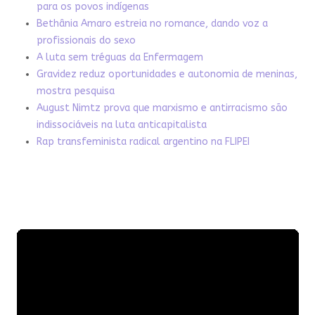
para os povos indígenas
Bethânia Amaro estreia no romance, dando voz a
profissionais do sexo
A luta sem tréguas da Enfermagem
Gravidez reduz oportunidades e autonomia de meninas,
mostra pesquisa
August Nimtz prova que marxismo e antirracismo são
indissociáveis na luta anticapitalista
Rap transfeminista radical argentino na FLIPEI