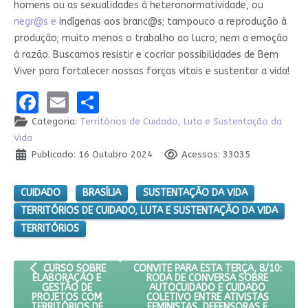
homens ou as sexualidades à heteronormatividade, ou
negr@s e
indígenas aos branc@s; tampouco a reprodução à
produção; muito menos o trabalho ao lucro; nem a emoção
à razão. Buscamos resistir e cocriar possibilidades de Bem
Viver para fortalecer nossas forças vitais e sustentar a vida!
Facebook
Email
Share
Categoria:
Territórios de Cuidado, Luta e Sustentação da
Vida
Publicado: 16 Outubro 2024
Acessos: 33035
CUIDADO
BRASÍLIA
SUSTENTAÇÃO DA VIDA
TERRITÓRIOS DE CUIDADO, LUTA E SUSTENTAÇÃO DA VIDA
TERRITÓRIOS
ARTIGO ANTERIOR: CURSO SOBRE ELABORAÇÃO E GESTÃO DE P
PRÓXIMO ARTIGO: CONVITE PARA ESTA 
CONVITE PARA ESTA TERÇA, 8/10:
CURSO SOBRE
RODA DE CONVERSA SOBRE
ELABORAÇÃO E
AUTOCUIDADO E CUIDADO
GESTÃO DE
COLETIVO ENTRE ATIVISTAS
PROJETOS COM
FEMINISTAS, DEFENSORAS E
TERRITÓRIOS DE