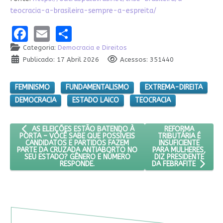
teocracia-a-brasileira-sempre-a-espreita/
Facebook
Email
Share
Categoria:
Democracia e Direitos
Publicado: 17 Abril 2026
Acessos: 351440
FEMINISMO
FUNDAMENTALISMO
EXTREMA-DIREITA
DEMOCRACIA
ESTADO LAICO
TEOCRACIA
ARTIGO ANTERIOR: AS ELEIÇÕES ESTÃO BATENDO À PORTA – 
PRÓXIMO ARTIGO: 
REFORMA
AS ELEIÇÕES ESTÃO BATENDO À
TRIBUTÁRIA É
PORTA – VOCÊ SABE QUE POSSÍVEIS
INSUFICIENTE
CANDIDATOS E PARTIDOS FAZEM
PARA MULHERES,
PARTE DA CRUZADA ANTIABORTO NO
DIZ PRESIDENTE
SEU ESTADO? GÊNERO E NÚMERO
RESPONDE.
DA FEBRAFITE