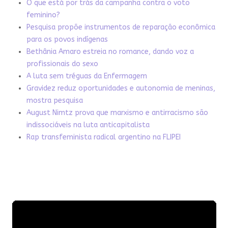
O que está por trás da campanha contra o voto
feminino?
Pesquisa propõe instrumentos de reparação econômica
para os povos indígenas
Bethânia Amaro estreia no romance, dando voz a
profissionais do sexo
A luta sem tréguas da Enfermagem
Gravidez reduz oportunidades e autonomia de meninas,
mostra pesquisa
August Nimtz prova que marxismo e antirracismo são
indissociáveis na luta anticapitalista
Rap transfeminista radical argentino na FLIPEI