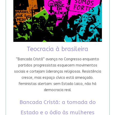
Teocracia à brasileira
“Bancada Cristã” avança no Congresso enquanto
partidos progressistas esquecem movimentos
sociais e cortejam lideranças religiosas. Resistência
cresce, mas espaço cívico está ameaçado.
Feministas alertam: sem Estado laico, não há
democracia real
Bancada Cristã: a tomada do
Estado e o ódio às mulheres