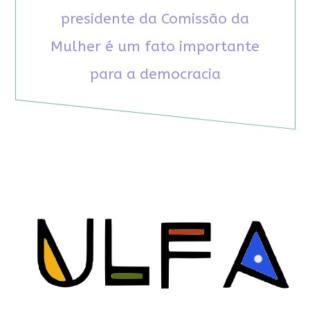
presidente da Comissão da
Mulher é um fato importante
para a democracia