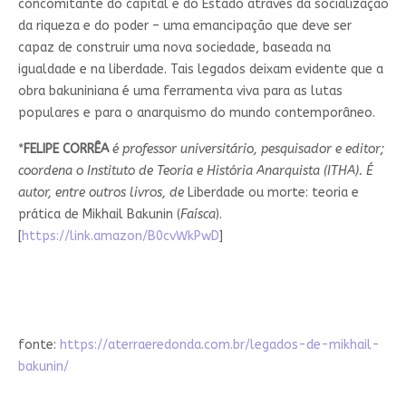
concomitante do capital e do Estado através da socialização
da riqueza e do poder – uma emancipação que deve ser
capaz de construir uma nova sociedade, baseada na
igualdade e na liberdade. Tais legados deixam evidente que a
obra bakuniniana é uma ferramenta viva para as lutas
populares e para o anarquismo do mundo contemporâneo.
*
FELIPE CORRÊA
é professor universitário, pesquisador e editor;
coordena o Instituto de Teoria e História Anarquista (ITHA). É
autor, entre outros livros, de
Liberdade ou morte: teoria e
prática de Mikhail Bakunin (
Faísca
).
[
https://link.amazon/B0cvWkPwD
]
fonte:
https://aterraeredonda.com.br/legados-de-mikhail-
bakunin/