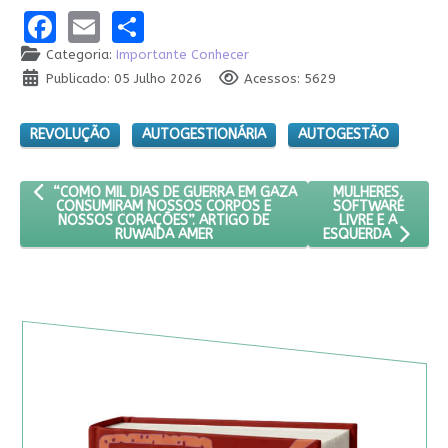
Facebook
Email
Share
Categoria:
Importante Conhecer
Publicado: 05 Julho 2026
Acessos: 5629
REVOLUÇÃO
AUTOGESTIONÁRIA
AUTOGESTÃO
ARTIGO ANTERIOR: “COMO MIL DIAS DE GUERRA EM GAZA CONS
PRÓXIMO ARTIGO:
MULHERES,
“COMO MIL DIAS DE GUERRA EM GAZA
SOFTWARE
CONSUMIRAM NOSSOS CORPOS E
LIVRE E A
NOSSOS CORAÇÕES”. ARTIGO DE
RUWAIDA AMER
ESQUERDA