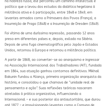
na nobreza russa, ele percorreu um caminho intelectual e
político que o levou dos estudos da dialética hegeliana à
militância ativa e à participação, entre 1848 e 1849, em
levantes armados como a Primavera dos Povos (França), a
Insurreição de Praga (1848) e a Insurreição de Dresden (1849).
Foi vítima de uma duríssima repressão, passando 12 anos
preso em diferentes países e, depois, exilado na Sibéria.
Depois de uma fuga cinematográfica pelo Japão e Estados
Unidos, retornou à Europa e retomou a militância política.
A partir de 1868, ao converter-se ao anarquismo e ingressar
na Associação Internacional dos Trabalhadores (AIT), fundada
em 1864, sua atuação ganhou contornos definitivos. Mikhail
Bakunin fundou a Aliança, primeira organização anarquista da
história, e consolidou o que chamava de “unidade real de
pensamento e ação”. Suas reflexões teóricas nasceram
atreladas à prática organizativa, influenciando a
Internacional – e sua posterior ala antiautoritária, que durou
até 1877 – e impulsionando levantes como a Comuna de