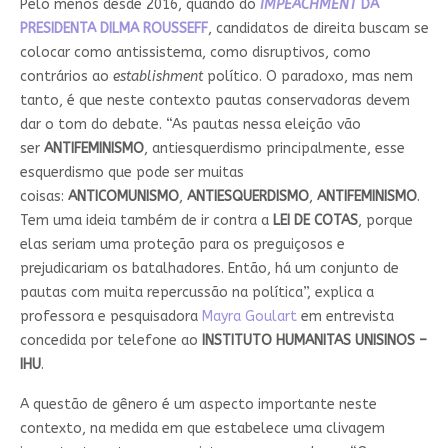
Pelo menos desde 2016, quando do
IMPEACHMENT
DA
PRESIDENTA DILMA ROUSSEFF
, candidatos de direita buscam se
colocar como antissistema, como disruptivos, como
contrários ao
establishment
político. O paradoxo, mas nem
tanto, é que neste contexto pautas conservadoras devem
dar o tom do debate. “As pautas nessa eleição vão
ser
ANTIFEMINISMO
, antiesquerdismo principalmente, esse
esquerdismo que pode ser muitas
coisas:
ANTICOMUNISMO
,
ANTIESQUERDISMO
,
ANTIFEMINISMO
.
Tem uma ideia também de ir contra a
LEI DE COTAS
, porque
elas seriam uma proteção para os preguiçosos e
prejudicariam os batalhadores. Então, há um conjunto de
pautas com muita repercussão na política”, explica a
professora e pesquisadora
Mayra Goulart
em entrevista
concedida por telefone ao
INSTITUTO HUMANITAS UNISINOS –
IHU
.
A questão de gênero é um aspecto importante neste
contexto, na medida em que estabelece uma clivagem