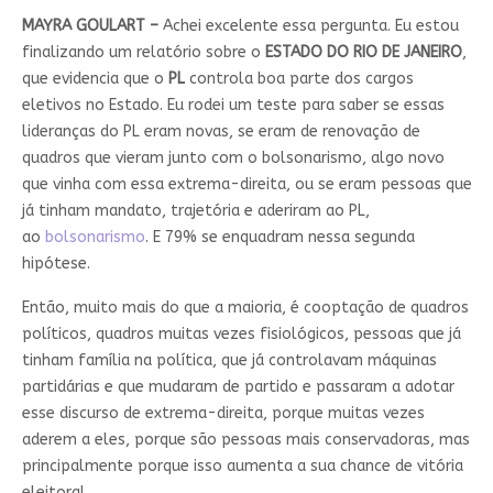
MAYRA GOULART –
Achei excelente essa pergunta. Eu estou
finalizando um relatório sobre o
ESTADO DO RIO DE JANEIRO
,
que evidencia que o
PL
controla boa parte dos cargos
eletivos no Estado. Eu rodei um teste para saber se essas
lideranças do PL eram novas, se eram de renovação de
quadros que vieram junto com o bolsonarismo, algo novo
que vinha com essa extrema-direita, ou se eram pessoas que
já tinham mandato, trajetória e aderiram ao PL,
ao
bolsonarismo
. E 79% se enquadram nessa segunda
hipótese.
Então, muito mais do que a maioria, é cooptação de quadros
políticos, quadros muitas vezes fisiológicos, pessoas que já
tinham família na política, que já controlavam máquinas
partidárias e que mudaram de partido e passaram a adotar
esse discurso de extrema-direita, porque muitas vezes
aderem a eles, porque são pessoas mais conservadoras, mas
principalmente porque isso aumenta a sua chance de vitória
eleitoral.