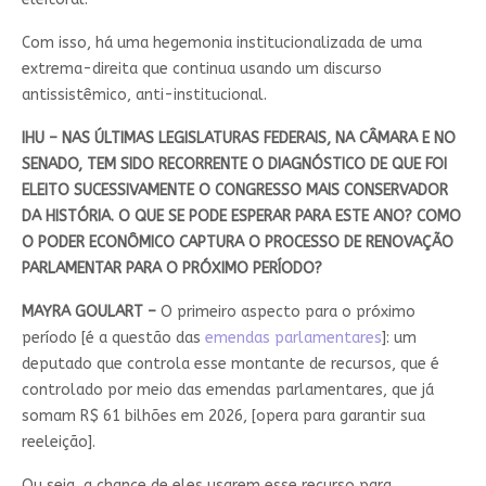
Com isso, há uma hegemonia institucionalizada de uma
extrema-direita que continua usando um discurso
antissistêmico, anti-institucional.
IHU – NAS ÚLTIMAS LEGISLATURAS FEDERAIS, NA CÂMARA E NO
SENADO, TEM SIDO RECORRENTE O DIAGNÓSTICO DE QUE FOI
ELEITO SUCESSIVAMENTE O CONGRESSO MAIS CONSERVADOR
DA HISTÓRIA. O QUE SE PODE ESPERAR PARA ESTE ANO? COMO
O PODER ECONÔMICO CAPTURA O PROCESSO DE RENOVAÇÃO
PARLAMENTAR PARA O PRÓXIMO PERÍODO?
MAYRA GOULART –
O primeiro aspecto para o próximo
período [é a questão das
emendas parlamentares
]: um
deputado que controla esse montante de recursos, que é
controlado por meio das emendas parlamentares, que já
somam R$ 61 bilhões em 2026, [opera para garantir sua
reeleição].
Ou seja, a chance de eles usarem esse recurso para