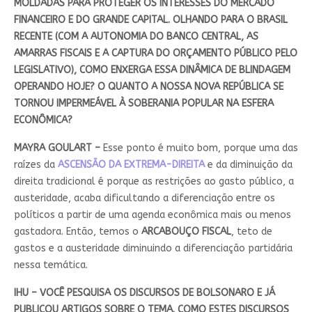
MOLDADAS PARA PROTEGER OS INTERESSES DO MERCADO
FINANCEIRO E DO GRANDE CAPITAL. OLHANDO PARA O BRASIL
RECENTE (COM A AUTONOMIA DO BANCO CENTRAL, AS
AMARRAS FISCAIS E A CAPTURA DO ORÇAMENTO PÚBLICO PELO
LEGISLATIVO), COMO ENXERGA ESSA DINÂMICA DE BLINDAGEM
OPERANDO HOJE? O QUANTO A NOSSA NOVA REPÚBLICA SE
TORNOU IMPERMEÁVEL À SOBERANIA POPULAR NA ESFERA
ECONÔMICA?
MAYRA GOULART –
Esse ponto é muito bom, porque uma das
raízes da
ASCENSÃO DA EXTREMA-DIREITA
e da diminuição da
direita tradicional é porque as restrições ao gasto público, a
austeridade, acaba dificultando a diferenciação entre os
políticos a partir de uma agenda econômica mais ou menos
gastadora. Então, temos o
ARCABOUÇO FISCAL
, teto de
gastos e a austeridade diminuindo a diferenciação partidária
nessa temática.
IHU – VOCÊ PESQUISA OS DISCURSOS DE BOLSONARO E JÁ
PUBLICOU ARTIGOS SOBRE O TEMA. COMO ESTES DISCURSOS