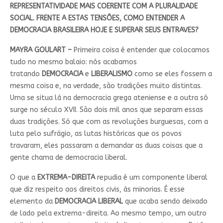
REPRESENTATIVIDADE MAIS COERENTE COM A PLURALIDADE
SOCIAL. FRENTE A ESTAS TENSÕES, COMO ENTENDER A
DEMOCRACIA BRASILEIRA HOJE E SUPERAR SEUS ENTRAVES?
MAYRA GOULART –
Primeira coisa é entender que colocamos
tudo no mesmo balaio: nós acabamos
tratando
DEMOCRACIA
e
LIBERALISMO
como se eles fossem a
mesma coisa e, na verdade, são tradições muito distintas.
Uma se situa lá na democracia grega ateniense e a outra só
surge no século XVII. São dois mil anos que separam essas
duas tradições. Só que com as revoluções burguesas, com a
luta pelo sufrágio, as lutas históricas que os povos
travaram, eles passaram a demandar as duas coisas que a
gente chama de democracia liberal.
O que a
EXTREMA-DIREITA
repudia é um componente liberal
que diz respeito aos direitos civis, às minorias. É esse
elemento da
DEMOCRACIA LIBERAL
que acaba sendo deixado
de lado pela extrema-direita. Ao mesmo tempo, um outro