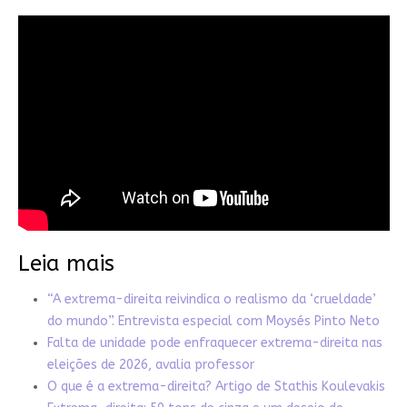
Leia mais
“A extrema-direita reivindica o realismo da ‘crueldade’
do mundo”. Entrevista especial com Moysés Pinto Neto
Falta de unidade pode enfraquecer extrema-direita nas
eleições de 2026, avalia professor
O que é a extrema-direita? Artigo de Stathis Koulevakis