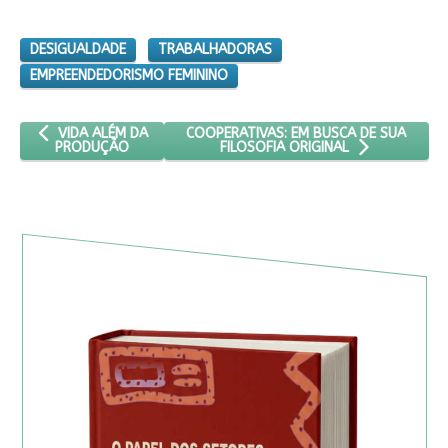
DESIGUALDADE
TRABALHADORAS
EMPREENDEDORISMO FEMININO
ARTIGO ANTERIOR: VIDA ALÉM DA PRODUÇÃO
PRÓXIMO ARTIGO: COOPERATIVAS: EM BU
COOPERATIVAS: EM BUSCA DE SUA
VIDA ALÉM DA
PRODUÇÃO
FILOSOFIA ORIGINAL