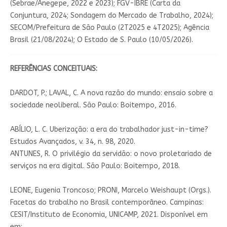
(Sebrae/Anegepe, 2022 e 2023); FGV-IBRE (Carta da
Conjuntura, 2024; Sondagem do Mercado de Trabalho, 2024);
SECOM/Prefeitura de São Paulo (2T2025 e 4T2025); Agência
Brasil (21/08/2024); O Estado de S. Paulo (10/05/2026).
REFERÊNCIAS CONCEITUAIS:
DARDOT, P.; LAVAL, C. A nova razão do mundo: ensaio sobre a
sociedade neoliberal. São Paulo: Boitempo, 2016.
ABÍLIO, L. C. Uberização: a era do trabalhador just-in-time?
Estudos Avançados, v. 34, n. 98, 2020.
ANTUNES, R. O privilégio da servidão: o novo proletariado de
serviços na era digital. São Paulo: Boitempo, 2018.
LEONE, Eugenia Troncoso; PRONI, Marcelo Weishaupt (Orgs.).
Facetas do trabalho no Brasil contemporâneo. Campinas:
CESIT/Instituto de Economia, UNICAMP, 2021. Disponível em
em: