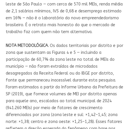
leste de São Paulo — com cerca de 570 mil MEIs, renda média
de 2,1 salários mínimos, IVS de 0,68 e desemprego estimado
em 16% — não é o laboratório do novo empreendedorismo
brasileiro. É o retrato mais honesto do que o mercado de
trabalho faz com quem não tem alternativa.
NOTA METODOLÓGICA.
Os dados territoriais por distrito e por
zona que sustentam as Figuras 4 e 5 — incluindo a
participação de 60,7% da zona leste no total de MEIs do
município — não foram extraídos de microdados
desagregados da Receita Federal ou do IBGE por distrito,
fonte que permaneceu inacessível durante esta pesquisa.
Foram estimados a partir do Informe Urbano da Prefeitura de
SP (2019), que fornece volumes de MEI por distrito apenas
para aquele ano, escalados ao total municipal de 2024
(941.260 MEIs) por meio de fatores de crescimento
diferenciados por zona (zona leste e sul: ×1,42–1,45; zona
norte: ×1,38; centro e zona oeste: ×1,25–1,28). Esses fatores
refletem a direção esperada do fenômeno com base nos