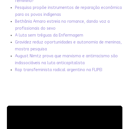
feminino?
Pesquisa propõe instrumentos de reparação econômica
para os povos indígenas
Bethânia Amaro estreia no romance, dando voz a
profissionais do sexo
A luta sem tréguas da Enfermagem
Gravidez reduz oportunidades e autonomia de meninas,
mostra pesquisa
August Nimtz prova que marxismo e antirracismo são
indissociáveis na luta anticapitalista
Rap transfeminista radical argentino na FLIPEI