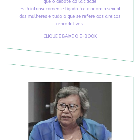
que o debate da laicidade
está intrinsecamente ligado à autonomia sexual
das mulheres e tudo o que se refere aos direitos
reprodutivos.
CLIQUE E BAIXE O E-BOOK