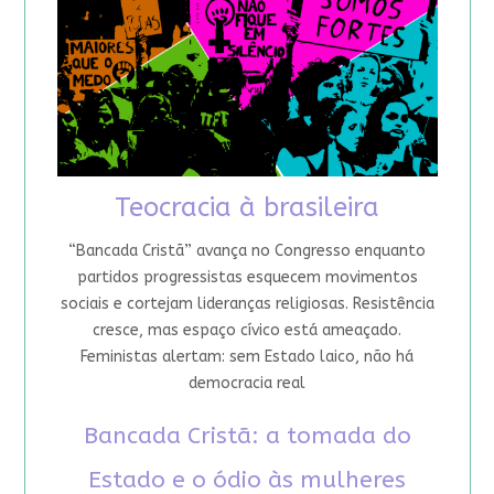
Teocracia à brasileira
“Bancada Cristã” avança no Congresso enquanto
partidos progressistas esquecem movimentos
sociais e cortejam lideranças religiosas. Resistência
cresce, mas espaço cívico está ameaçado.
Feministas alertam: sem Estado laico, não há
democracia real
Bancada Cristã: a tomada do
Estado e o ódio às mulheres