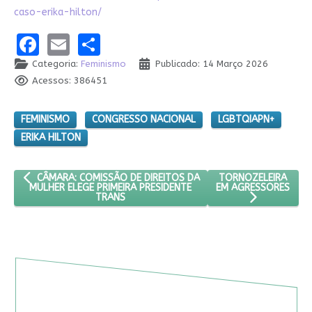
caso-erika-hilton/
Facebook
Email
Share
Categoria:
Feminismo
Publicado: 14 Março 2026
Acessos: 386451
FEMINISMO
CONGRESSO NACIONAL
LGBTQIAPN+
ERIKA HILTON
ARTIGO ANTERIOR: CÂMARA: COMISSÃO DE DIREITOS DA MULHER 
PRÓXIMO ARTIGO: T
TORNOZELEIRA
CÂMARA: COMISSÃO DE DIREITOS DA
EM AGRESSORES
MULHER ELEGE PRIMEIRA PRESIDENTE
TRANS