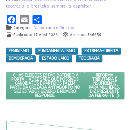
teocracia-a-brasileira-sempre-a-espreita/
Facebook
Email
Share
Categoria:
Democracia e Direitos
Publicado: 17 Abril 2026
Acessos: 346659
FEMINISMO
FUNDAMENTALISMO
EXTREMA-DIREITA
DEMOCRACIA
ESTADO LAICO
TEOCRACIA
ARTIGO ANTERIOR: AS ELEIÇÕES ESTÃO BATENDO À PORTA – 
PRÓXIMO ARTIGO: 
REFORMA
AS ELEIÇÕES ESTÃO BATENDO À
TRIBUTÁRIA É
PORTA – VOCÊ SABE QUE POSSÍVEIS
INSUFICIENTE
CANDIDATOS E PARTIDOS FAZEM
PARA MULHERES,
PARTE DA CRUZADA ANTIABORTO NO
DIZ PRESIDENTE
SEU ESTADO? GÊNERO E NÚMERO
RESPONDE.
DA FEBRAFITE